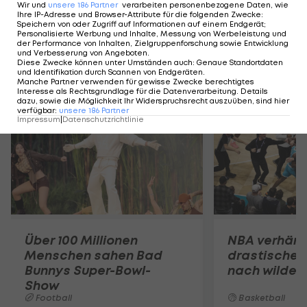
Wir und
unsere
186
Partner
verarbeiten personenbezogene Daten, wie
Ihre IP-Adresse und Browser-Attribute für die folgenden Zwecke
:
Speichern von oder Zugriff auf Informationen auf einem Endgerät;
Personalisierte Werbung und Inhalte, Messung von Werbeleistung und
der Performance von Inhalten, Zielgruppenforschung sowie Entwicklung
und Verbesserung von Angeboten
.
Diese Zwecke können unter Umständen auch
:
Genaue Standortdaten
und Identifikation durch Scannen von Endgeräten
.
Mehr zum Thema
Manche Partner verwenden für gewisse Zwecke berechtigtes
Interesse als Rechtsgrundlage für die Datenverarbeitung. Details
dazu, sowie die Möglichkeit Ihr Widerspruchsrecht auszuüben, sind hier
verfügbar
:
unsere
186
Partner
Impressum
|
Datenschutzrichtlinie
Über 100 Millionen
NBA verhän
Menschen sahen Bad
drastische 
Bunnys Super-Bowl-
nach wilden
Show
Football
Basketball