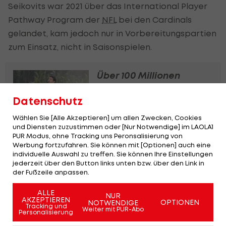
Seikovits war 2021 über das International Player
Pathway Program der
NFL
bei den Cardinals
gelandet, kam jedoch nur in Vorbereitungspartien
zum Einsatz, nicht in Saisonspielen.
Über 100 Millionen
Menschen sahen Bad
Bunnys Super-Bowl-
Datenschutz
Show
Wählen Sie [Alle Akzeptieren] um allen Zwecken, Cookies
Football
und Diensten zuzustimmen oder [Nur Notwendige] im LAOLA1
PUR Modus, ohne Tracking uns Peronsalisierung von
Werbung fortzufahren. Sie können mit [Optionen] auch eine
Bilder: Star-Auflauf bei Super Bowl LX
individuelle Auswahl zu treffen. Sie können Ihre Einstellungen
jederzeit über den Button links unten bzw. über den Link in
der Fußzeile anpassen.
ALLE
SLIDESHOW
NUR
AKZEPTIEREN
OPTIONEN
STARTEN
NOTWENDIGE
Tracking und
Weiter mit PUR-Abo
Personalisierung