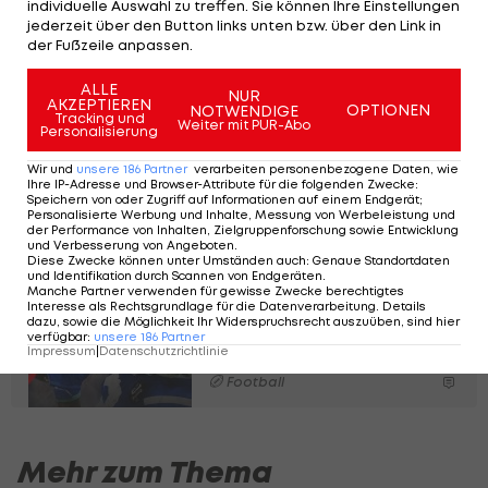
individuelle Auswahl zu treffen. Sie können Ihre Einstellungen
auch wenn er nicht immer fit war. Zuletzt hatte
jederzeit über den Button links unten bzw. über den Link in
der Fußzeile anpassen.
Jones mit Wadenbeinproblemen am linken Bein
zu kämpfen gehabt.
ALLE
NUR
AKZEPTIEREN
OPTIONEN
NOTWENDIGE
Tracking und
Weiter mit PUR-Abo
Personalisierung
NFL: Neuer Spitzenreiter
im Power Ranking vor
Wir und
unsere
186
Partner
verarbeiten personenbezogene Daten, wie
Ihre IP-Adresse und Browser-Attribute für die folgenden Zwecke
:
Week 14
Speichern von oder Zugriff auf Informationen auf einem Endgerät;
Personalisierte Werbung und Inhalte, Messung von Werbeleistung und
der Performance von Inhalten, Zielgruppenforschung sowie Entwicklung
Football
und Verbesserung von Angeboten
.
Diese Zwecke können unter Umständen auch
:
Genaue Standortdaten
und Identifikation durch Scannen von Endgeräten
.
User-Endzone: Geht für
Manche Partner verwenden für gewisse Zwecke berechtigtes
Interesse als Rechtsgrundlage für die Datenverarbeitung. Details
die Colts jetzt alles den
dazu, sowie die Möglichkeit Ihr Widerspruchsrecht auszuüben, sind hier
Bach runter?
verfügbar
:
unsere
186
Partner
Impressum
|
Datenschutzrichtlinie
Football
Mehr zum Thema