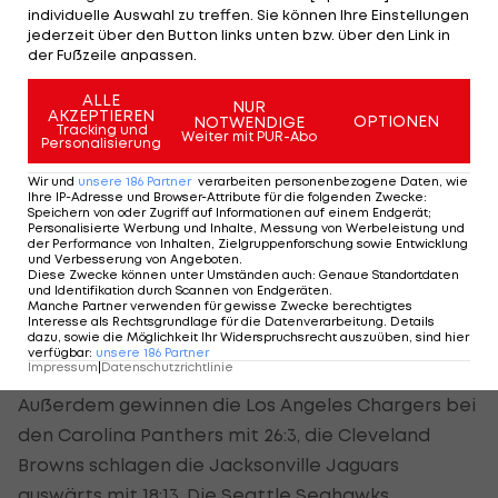
individuelle Auswahl zu treffen. Sie können Ihre Einstellungen
Lions zuhause von den Tampa Bay Buccaneers
jederzeit über den Button links unten bzw. über den Link in
überrascht. Tampa Bay ringt die Lions mit 20:16
der Fußzeile anpassen.
nieder.
ALLE
NUR
AKZEPTIEREN
OPTIONEN
NOTWENDIGE
Tracking und
Weiter mit PUR-Abo
Personalisierung
Vikings überraschen 49ers, Kicker-Show
in Washington
Wir und
unsere
186
Partner
verarbeiten personenbezogene Daten, wie
Ihre IP-Adresse und Browser-Attribute für die folgenden Zwecke
:
Speichern von oder Zugriff auf Informationen auf einem Endgerät;
Personalisierte Werbung und Inhalte, Messung von Werbeleistung und
Auch die San Francisco 49ers müssen eine Pleite
der Performance von Inhalten, Zielgruppenforschung sowie Entwicklung
und Verbesserung von Angeboten
.
hinnehmen. Gegen die Minnesota Vikings setzt es
Diese Zwecke können unter Umständen auch
:
Genaue Standortdaten
und Identifikation durch Scannen von Endgeräten
.
die erste Saisonniederlage. Die Vikings bezwingen
Manche Partner verwenden für gewisse Zwecke berechtigtes
Interesse als Rechtsgrundlage für die Datenverarbeitung. Details
den Super-Bowl-Teilnehmer aus der letzten
dazu, sowie die Möglichkeit Ihr Widerspruchsrecht auszuüben, sind hier
verfügbar
:
unsere
186
Partner
Saison mit 23:17.
Impressum
|
Datenschutzrichtlinie
Außerdem gewinnen die Los Angeles Chargers bei
den Carolina Panthers mit 26:3, die Cleveland
Browns schlagen die Jacksonville Jaguars
auswärts mit 18:13. Die Seattle Seahawks