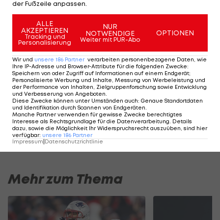
der Fußzeile anpassen.
Mexiko.
ALLE
NUR
Auch in Innsbruck ist mit N'Kosi bereits der dritte
AKZEPTIEREN
OPTIONEN
NOTWENDIGE
Tracking und
Weiter mit PUR-Abo
Spielmacher im "huddle". Nach der Trennung von
Personalisierung
D'Angelo Fulford kam vergangene Woche
Wir und
unsere
186
Partner
verarbeiten personenbezogene Daten, wie
Ihre IP-Adresse und Browser-Attribute für die folgenden Zwecke
:
Innsbrucks AFL-Quarterback Kason Martin beim
Speichern von oder Zugriff auf Informationen auf einem Endgerät;
Personalisierte Werbung und Inhalte, Messung von Werbeleistung und
Sieg in Barcelona zum Zug.
der Performance von Inhalten, Zielgruppenforschung sowie Entwicklung
und Verbesserung von Angeboten
.
Diese Zwecke können unter Umständen auch
:
Genaue Standortdaten
Nun übernimmt der 25-jährige N'Kosi, seine erste
und Identifikation durch Scannen von Endgeräten
.
Manche Partner verwenden für gewisse Zwecke berechtigtes
Bewährungsprobe kommt am Sonntag im
Interesse als Rechtsgrundlage für die Datenverarbeitung. Details
dazu, sowie die Möglichkeit Ihr Widerspruchsrecht auszuüben, sind hier
Raiders-Heimspiel gegen die Munich Ravens.
verfügbar
:
unsere
186
Partner
Impressum
|
Datenschutzrichtlinie
Mehr zum Thema