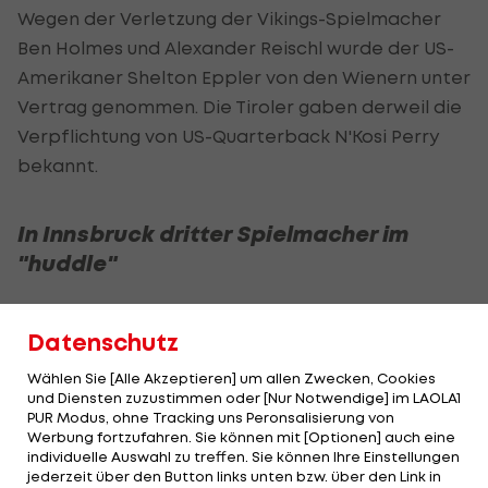
Wegen der Verletzung der Vikings-Spielmacher
Ben Holmes und Alexander Reischl wurde der US-
Amerikaner Shelton Eppler von den Wienern unter
Vertrag genommen. Die Tiroler gaben derweil die
Verpflichtung von US-Quarterback N'Kosi Perry
bekannt.
In Innsbruck dritter Spielmacher im
"huddle"
Datenschutz
Eppler führt die Wikinger am Samstag in Wien
Wählen Sie [Alle Akzeptieren] um allen Zwecken, Cookies
gegen Berlin Thunder auf den Platz der Generali
und Diensten zuzustimmen oder [Nur Notwendige] im LAOLA1
Arena und ist bei den "Violetten" solange für
PUR Modus, ohne Tracking uns Peronsalisierung von
Werbung fortzufahren. Sie können mit [Optionen] auch eine
Touchdown-Pässe zuständig, bis Holmes wieder
individuelle Auswahl zu treffen. Sie können Ihre Einstellungen
fit ist. Der 26-jährige Texaner spielte zuletzt in
jederzeit über den Button links unten bzw. über den Link in