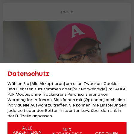
Datenschutz
Wählen Sie [Alle Akzeptieren] um allen Zwecken, Cookies
und Diensten zuzustimmen oder [Nur Notwendige] im LAOLA1
PUR Modus, ohne Tracking uns Peronsalisierung von
Werbung fortzufahren. Sie können mit [Optionen] auch eine
Erfolgstrainer kehrt zurück! Trainer bei
individuelle Auswahl zu treffen. Sie können Ihre Einstellungen
Raiders geklärt
jederzeit über den Button links unten bzw. über den Link in
der Fußzeile anpassen.
AFL
2
ALLE
NUR
AKZEPTIEREN
OPTIONEN
NOTWENDIGE