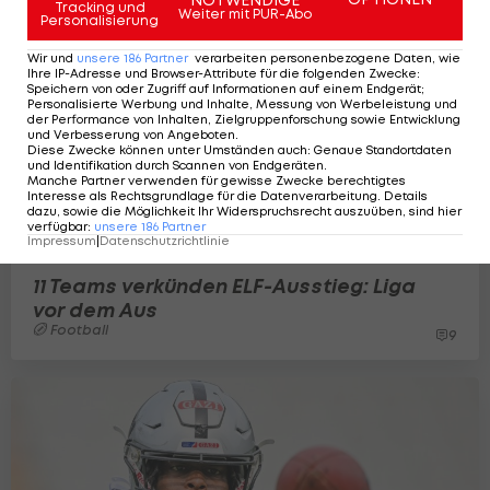
Tracking und
Weiter mit PUR-Abo
Personalisierung
Wir und
unsere
186
Partner
verarbeiten personenbezogene Daten, wie
Ihre IP-Adresse und Browser-Attribute für die folgenden Zwecke
:
Speichern von oder Zugriff auf Informationen auf einem Endgerät;
Personalisierte Werbung und Inhalte, Messung von Werbeleistung und
der Performance von Inhalten, Zielgruppenforschung sowie Entwicklung
und Verbesserung von Angeboten
.
Diese Zwecke können unter Umständen auch
:
Genaue Standortdaten
und Identifikation durch Scannen von Endgeräten
.
Manche Partner verwenden für gewisse Zwecke berechtigtes
Interesse als Rechtsgrundlage für die Datenverarbeitung. Details
dazu, sowie die Möglichkeit Ihr Widerspruchsrecht auszuüben, sind hier
verfügbar
:
unsere
186
Partner
Impressum
|
Datenschutzrichtlinie
11 Teams verkünden ELF-Ausstieg: Liga
vor dem Aus
Football
9