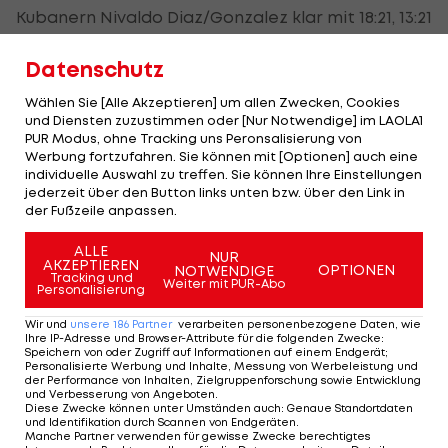
Kubanern Nivaldo Diaz/Gonzalez klar mit 18:21, 13:21
geschlagen geben. Im ersten Satz sorgt ein
Datenschutz
Punktlauf von 4:5 auf 9:5 für die Entscheidung zu
Gunsten der Kubaner. Im zweiten Satz setzen sich
Wählen Sie [Alle Akzeptieren] um allen Zwecken, Cookies
und Diensten zuzustimmen oder [Nur Notwendige] im LAOLA1
die Olympia-Fünften schnell ab, Gonzalez
PUR Modus, ohne Tracking uns Peronsalisierung von
verwandelt den ersten Matchball.
Werbung fortzufahren. Sie können mit [Optionen] auch eine
individuelle Auswahl zu treffen. Sie können Ihre Einstellungen
jederzeit über den Button links unten bzw. über den Link in
Im Parallelspiel der Gruppe A gewinnen Alvaro
der Fußzeile anpassen.
Filho/Saymon (BRA) gegen Williams/Phillip (TTO)
klar mit 21:11, 21:11.
ALLE
NUR
AKZEPTIEREN
OPTIONEN
NOTWENDIGE
Tracking und
Weiter mit PUR-Abo
Personalisierung
Mehr zum Thema
Wir und
unsere
186
Partner
verarbeiten personenbezogene Daten, wie
Ihre IP-Adresse und Browser-Attribute für die folgenden Zwecke
:
Speichern von oder Zugriff auf Informationen auf einem Endgerät;
Personalisierte Werbung und Inhalte, Messung von Werbeleistung und
der Performance von Inhalten, Zielgruppenforschung sowie Entwicklung
und Verbesserung von Angeboten
.
Diese Zwecke können unter Umständen auch
:
Genaue Standortdaten
und Identifikation durch Scannen von Endgeräten
.
Manche Partner verwenden für gewisse Zwecke berechtigtes