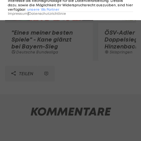
Interesse als Rechtsgrundlage für die Datenverarbeitung. Details
dazu, sowie die Möglichkeit Ihr Widerspruchsrecht auszuüben, sind hier
verfügbar
:
unsere
186
Partner
Impressum
|
Datenschutzrichtlinie
"Eines meiner besten
ÖSV-Adler fe
Spiele" - Kane glänzt
Doppelsieg 
bei Bayern-Sieg
Hinzenbach
Deutsche Bundesliga
Skispringen
TEILEN
KOMMENTARE