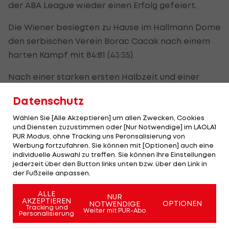
der ABA League wieder einen Erfolg gefeiert.
Die Wiener besiegten zu Hause im Hallmann Dome
den serbischen Verein Borac Cacak nach einem
harten Kampf mit 84:81 (43:35).
Nach einer starken ersten Halbzeit und einer
zwischenzeitlich klaren Führung wurde die Partie
Datenschutz
nach dem Seitenwechsel noch einmal zu einem
echten Krimi, den die Wiener mit Nervenstärke
Wählen Sie [Alle Akzeptieren] um allen Zwecken, Cookies
und Diensten zuzustimmen oder [Nur Notwendige] im LAOLA1
und Einsatz für sich entschieden.
PUR Modus, ohne Tracking uns Peronsalisierung von
Werbung fortzufahren. Sie können mit [Optionen] auch eine
individuelle Auswahl zu treffen. Sie können Ihre Einstellungen
Die 30 bestbezahlten Spieler der NBA
jederzeit über den Button links unten bzw. über den Link in
der Fußzeile anpassen.
ALLE
NUR
AKZEPTIEREN
OPTIONEN
SLIDESHOW
NOTWENDIGE
Tracking und
Weiter mit PUR-Abo
STARTEN
Personalisierung