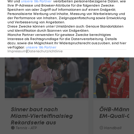
Wir und
unsere
186
Partner
verarbeiten personenbezogene Daten, wie
Ihre IP-Adresse und Browser-Attribute für die folgenden Zwecke
:
Speichern von oder Zugriff auf Informationen auf einem Endgerät;
Personalisierte Werbung und Inhalte, Messung von Werbeleistung und
der Performance von Inhalten, Zielgruppenforschung sowie Entwicklung
und Verbesserung von Angeboten
.
Diese Zwecke können unter Umständen auch
:
Genaue Standortdaten
und Identifikation durch Scannen von Endgeräten
.
Manche Partner verwenden für gewisse Zwecke berechtigtes
Mehr zum Thema
Interesse als Rechtsgrundlage für die Datenverarbeitung. Details
dazu, sowie die Möglichkeit Ihr Widerspruchsrecht auszuüben, sind hier
verfügbar
:
unsere
186
Partner
Impressum
|
Datenschutzrichtlinie
Sinner baut nach
ÖHB-Männer
Miami-Viertelfinalsieg
EM-Quali-G
Rekordserie aus
Tennis - ATP
Handball