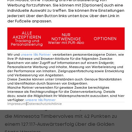
Werbung fortzufahren. Sie können mit [Optionen] auch eine
individuelle Auswahl zu treffen. Sie können Ihre Einstellungen
jederzeit über den Button links unten bzw. über den Link in
Am Sonntag gegen Detroit
der Fußzeile anpassen.
Am Sonntag empfangen die Kanadier die Detroit
ALLE
NUR
AKZEPTIEREN
OPTIONEN
NOTWENDIGE
Pistons. Der Leader der Eastern Conference
Tracking und
Weiter mit PUR-Abo
Personalisierung
besiegte die Memphis Grizzlies 126:110. Für Center
Wir und
unsere
186
Partner
verarbeiten personenbezogene Daten, wie
Jalen Duren standen dabei 30 Punkte und 13
Ihre IP-Adresse und Browser-Attribute für die folgenden Zwecke
:
Rebounds zu Buche. Spielmacher Cade
Speichern von oder Zugriff auf Informationen auf einem Endgerät;
Personalisierte Werbung und Inhalte, Messung von Werbeleistung und
Cunningham verzeichnete 17 Zähler und 15 Assists.
der Performance von Inhalten, Zielgruppenforschung sowie Entwicklung
und Verbesserung von Angeboten
.
Diese Zwecke können unter Umständen auch
:
Genaue Standortdaten
Mit den New York Knicks (101:92 bei den Indiana
und Identifikation durch Scannen von Endgeräten
.
Manche Partner verwenden für gewisse Zwecke berechtigtes
Pacers) und den Cleveland Cavaliers (138:105 bei
Interesse als Rechtsgrundlage für die Datenverarbeitung. Details
dazu, sowie die Möglichkeit Ihr Widerspruchsrecht auszuüben, sind hier
den Dallas Mavericks) blieben auch zwei Verfolger
verfügbar
:
unsere
186
Partner
Impressum
|
Datenschutzrichtlinie
der Pistons erfolgreich. Anthony Edwards führte
die Minnesota Timbervolves mit 42 Punkten zu
einem 127:117-Auswärtserfolg über die Golden
State Warriors.