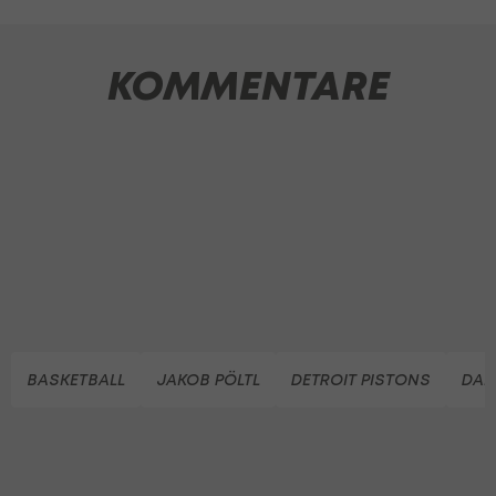
KOMMENTARE
BASKETBALL
JAKOB PÖLTL
DETROIT PISTONS
DAL