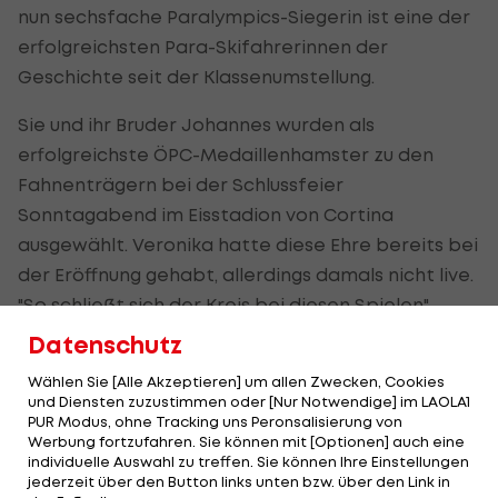
nun sechsfache Paralympics-Siegerin ist eine der
erfolgreichsten Para-Skifahrerinnen der
Geschichte seit der Klassenumstellung.
Sie und ihr Bruder Johannes wurden als
erfolgreichste ÖPC-Medaillenhamster zu den
Fahnenträgern bei der Schlussfeier
Sonntagabend im Eisstadion von Cortina
ausgewählt. Veronika hatte diese Ehre bereits bei
der Eröffnung gehabt, allerdings damals nicht live.
"So schließt sich der Kreis bei diesen Spielen",
meinte die 23-Jährige und sprach von einem
Datenschutz
"weiteren Gänsehaut-Moment".
Wählen Sie [Alle Akzeptieren] um allen Zwecken, Cookies
und Diensten zuzustimmen oder [Nur Notwendige] im LAOLA1
Nicht den gewünschten Abschluss gab es für
PUR Modus, ohne Tracking uns Peronsalisierung von
Johannes Aigner, dessen Medaillenserie bei Para-
Werbung fortzufahren. Sie können mit [Optionen] auch eine
individuelle Auswahl zu treffen. Sie können Ihre Einstellungen
Winterspielen im zehnten Rennen riss. "Der vierte
jederzeit über den Button links unten bzw. über den Link in