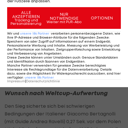
Platz ist immer undankbar. Wir wissen, dass wir im
der Fußzeile anpassen.
Slalom etwas zum Aufholen haben. Aber man
ALLE
NUR
kann ganz zufrieden sein mit der Woche", sagte
AKZEPTIEREN
OPTIONEN
NOTWENDIGE
Tracking und
Weiter mit PUR-Abo
der 20-Jährige.
Personalisierung
Wir und
unsere
186
Partner
verarbeiten personenbezogene Daten, wie
Mit Blech im Slalom musste Aigner erstmals auf
Ihre IP-Adresse und Browser-Attribute für die folgenden Zwecke
:
Speichern von oder Zugriff auf Informationen auf einem Endgerät;
einem Platz neben dem Stockerl vorlieb nehmen.
Personalisierte Werbung und Inhalte, Messung von Werbeleistung und
der Performance von Inhalten, Zielgruppenforschung sowie Entwicklung
Zuvor hatte er in Peking in allen fünf Bewerben
und Verbesserung von Angeboten
.
Diese Zwecke können unter Umständen auch
:
Genaue Standortdaten
und in den ersten vier Rennen von Cortina jeweils
und Identifikation durch Scannen von Endgeräten
.
Manche Partner verwenden für gewisse Zwecke berechtigtes
Edelmetall eingeheimst - insgesamt fünfmal Gold
Interesse als Rechtsgrundlage für die Datenverarbeitung. Details
dazu, sowie die Möglichkeit Ihr Widerspruchsrecht auszuüben, sind hier
sowie je zweimal Silber und Bronze.
verfügbar
:
unsere
186
Partner
Impressum
|
Datenschutzrichtlinie
Wunsch nach Weltcup-Aufwertung
Den Sieg sicherte sich bei schwierigen
Bedingungen der Italiener Giacomo Bertagnolli
(mit Guide Andrea Ravelli) 0,27 Sek. vor dem Polen