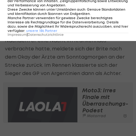
der Performance von Inhalten, Zielgruppenforschung sowie Entwicklung
meine Strategie etwas geändert und ich habe
und Verbesserung von Angeboten
.
Diese Zwecke können unter Umständen auch
:
Genaue Standortdaten
ruhiger gemacht."
und Identifikation durch Scannen von Endgeräten
.
Manche Partner verwenden für gewisse Zwecke berechtigtes
Interesse als Rechtsgrundlage für die Datenverarbeitung. Details
Imposant agierte auch der am Vortag im
dazu, sowie die Möglichkeit Ihr Widerspruchsrecht auszuüben, sind hier
verfügbar
:
unsere
186
Partner
Qualifying spektakulär gestürzte Cal Crutchlow.
Impressum
|
Datenschutzrichtlinie
Nachdem er eine Nacht im Krankenhaus
verbrachte hatte, meldete sich der Brite nach
dem Okay der Ärzte am Sonntagmorgen an der
Strecke zurück. Im Rennen klassierte sich der
Sieger des GP von Argentinien dann als Achter.
Moto3: Irres
Finale mit
Überraschungs-
Podest
Motorrad