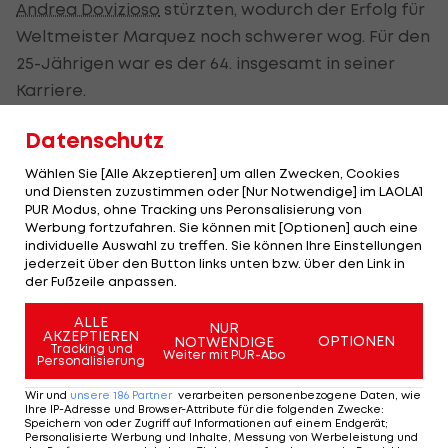
Andrea Dovizioso
stürzten, wodurch der Erfolg für
Weltmeister Marquez noch schwerer wog. Für den
25-Jährigen war es der 64. insgesamt in seiner
Karriere.
"Es war ein hartes Rennen, weil das Tempo der
Datenschutz
Fahrer sehr dicht beisammen gelegen ist. Ich
Wählen Sie [Alle Akzeptieren] um allen Zwecken, Cookies
habe von Beginn an versucht, zu pushen. Es ist ein
und Diensten zuzustimmen oder [Nur Notwendige] im LAOLA1
PUR Modus, ohne Tracking uns Peronsalisierung von
wichtiger Sieg", sagt Marquez, der auf dem Circuit
Werbung fortzufahren. Sie können mit [Optionen] auch eine
Bugatti bereits im Warm-up Schnellster gewesen
individuelle Auswahl zu treffen. Sie können Ihre Einstellungen
jederzeit über den Button links unten bzw. über den Link in
war. "Der erste Schritt zum Rennsieg war die
der Fußzeile anpassen.
Reifenwahl. Ich war der einzige Pilot mit dem
harten Reifen, aber ich habe mich damit gut
ALLE
NUR
AKZEPTIEREN
OPTIONEN
NOTWENDIGE
gefühlt. Ich wusste, dass ich am Anfang Probleme
Tracking und
Weiter mit PUR-Abo
Personalisierung
haben würde, weil es einfach Zeit braucht, den
Wir und
unsere
186
Partner
verarbeiten personenbezogene Daten, wie
Reifen auf Temperatur zu kriegen. Später habe
Ihre IP-Adresse und Browser-Attribute für die folgenden Zwecke
:
Speichern von oder Zugriff auf Informationen auf einem Endgerät;
ich härter gepusht. Als Dovi gestürzt ist, hat sich
Personalisierte Werbung und Inhalte, Messung von Werbeleistung und