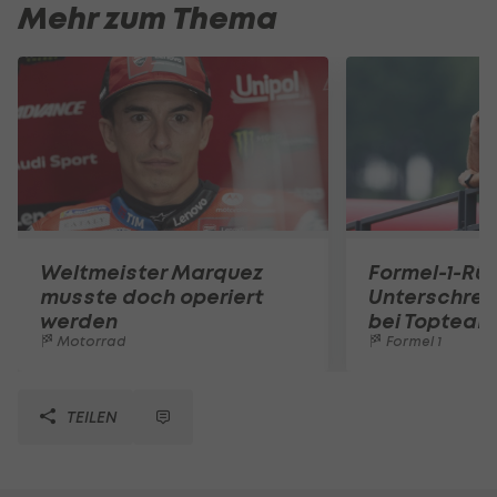
Mehr zum Thema
Weltmeister Marquez
Formel-1-Rüc
musste doch operiert
Unterschrei
werden
bei Topteam
Motorrad
Formel 1
TEILEN