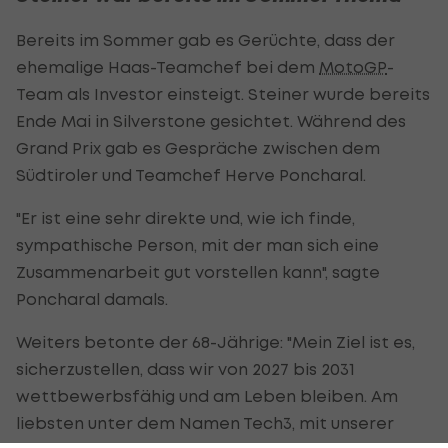
Bereits im Sommer gab es Gerüchte, dass der
ehemalige Haas-Teamchef bei dem
MotoGP
-
Team als Investor einsteigt. Steiner wurde bereits
Ende Mai in Silverstone gesichtet. Während des
Grand Prix gab es Gespräche zwischen dem
Südtiroler und Teamchef Herve Poncharal.
"Er ist eine sehr direkte und, wie ich finde,
sympathische Person, mit der man sich eine
Zusammenarbeit gut vorstellen kann", sagte
Poncharal damals.
Weiters betonte der 68-Jährige: "Mein Ziel ist es,
sicherzustellen, dass wir von 2027 bis 2031
wettbewerbsfähig und am Leben bleiben. Am
liebsten unter dem Namen Tech3, mit unserer