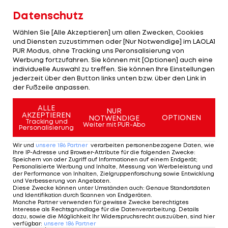
Basis, unserem Team und neuen Investoren, um
Datenschutz
alles auf eine solide Grundlage zu stellen."
Wählen Sie [Alle Akzeptieren] um allen Zwecken, Cookies
und Diensten zuzustimmen oder [Nur Notwendige] im LAOLA1
Einigung wurde gefunden
PUR Modus, ohne Tracking uns Peronsalisierung von
Werbung fortzufahren. Sie können mit [Optionen] auch eine
Nach den Verhandlungen der vergangenen
individuelle Auswahl zu treffen. Sie können Ihre Einstellungen
jederzeit über den Button links unten bzw. über den Link in
Wochen hat man sich nun auf einen Deal geeinigt:
der Fußzeile anpassen.
Günther Steiner wird das Tech3-Team kaufen.
ALLE
Laut übereinstimmenden Berichten von Quellen
NUR
AKZEPTIEREN
OPTIONEN
NOTWENDIGE
Tracking und
aus beiden Lagern wird die Transaktion auf rund
Weiter mit PUR-Abo
Personalisierung
20 Millionen Euro geschätzt.
Wir und
unsere
186
Partner
verarbeiten personenbezogene Daten, wie
Ihre IP-Adresse und Browser-Attribute für die folgenden Zwecke
:
Einen großen Teil des Kapitals dürfte laut
Speichern von oder Zugriff auf Informationen auf einem Endgerät;
Personalisierte Werbung und Inhalte, Messung von Werbeleistung und
"
Motorsport
.com Spanien" von der
der Performance von Inhalten, Zielgruppenforschung sowie Entwicklung
und Verbesserung von Angeboten
.
Investmentfirma Apex zur Verfügung gestellt
Diese Zwecke können unter Umständen auch
:
Genaue Standortdaten
und Identifikation durch Scannen von Endgeräten
.
werden.
Manche Partner verwenden für gewisse Zwecke berechtigtes
Interesse als Rechtsgrundlage für die Datenverarbeitung. Details
dazu, sowie die Möglichkeit Ihr Widerspruchsrecht auszuüben, sind hier
verfügbar
:
unsere
186
Partner