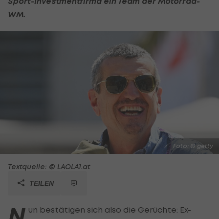
Sport-Investmentfirma ein Team der
Motorrad
-
WM.
Foto: © getty
Textquelle: © LAOLA1.at
TEILEN
N
un bestätigen sich also die Gerüchte: Ex-