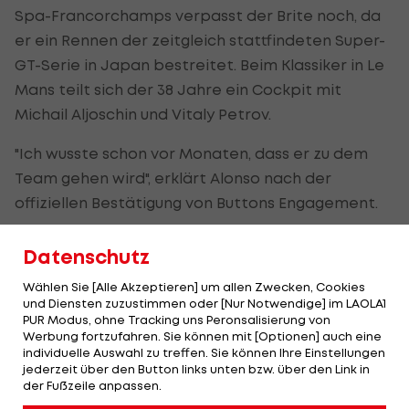
Spa-Francorchamps verpasst der Brite noch, da
er ein Rennen der zeitgleich stattfindeten Super-
GT-Serie in Japan bestreitet. Beim Klassiker in Le
Mans teilt sich der 38 Jahre ein Cockpit mit
Michail Aljoschin und Vitaly Petrov.
"Ich wusste schon vor Monaten, dass er zu dem
Team gehen wird", erklärt Alonso nach der
offiziellen Bestätigung von Buttons Engagement.
Datenschutz
Alonso rechnet mit Button
Wählen Sie [Alle Akzeptieren] um allen Zwecken, Cookies
Der Spanier, der neben der F1- auch die
und Diensten zuzustimmen oder [Nur Notwendige] im LAOLA1
PUR Modus, ohne Tracking uns Peronsalisierung von
komplette WEC-Saison für das Toyota-
Werbung fortzufahren. Sie können mit [Optionen] auch eine
Werksteam bestreiten wird, gibt seinem
individuelle Auswahl zu treffen. Sie können Ihre Einstellungen
jederzeit über den Button links unten bzw. über den Link in
ehemaligen McLaren-Teamkollegen sehr gute
der Fußzeile anpassen.
Chancen: "SMP hat einen starken Kader. Und ein