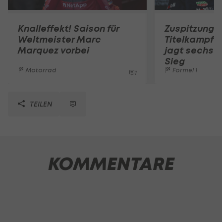
Knalleffekt! Saison für
Zuspitzung 
Weltmeister Marc
Titelkampf?
Marquez vorbei
jagt sechst
Sieg
Motorrad
Formel 1
1
TEILEN
KOMMENTARE