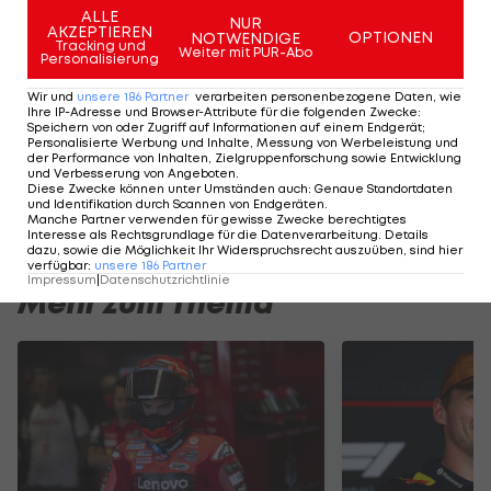
ALLE
schnells Auto haben sie auch. Vielleicht ist es
NUR
AKZEPTIEREN
OPTIONEN
NOTWENDIGE
aktuell sogar das schnellste."
Tracking und
Weiter mit PUR-Abo
Personalisierung
Nach dem Ausstieg von Porsche aus der WEC ist
Wir und
unsere
186
Partner
verarbeiten personenbezogene Daten, wie
Ihre IP-Adresse und Browser-Attribute für die folgenden Zwecke
:
Toyota das einzig verbliebene Werksteam in der
Speichern von oder Zugriff auf Informationen auf einem Endgerät;
Personalisierte Werbung und Inhalte, Messung von Werbeleistung und
LMP1-Klasse. Als Kosequenz wurde das Reglement
der Performance von Inhalten, Zielgruppenforschung sowie Entwicklung
und Verbesserung von Angeboten
.
angepasst, um die Chancen von Privatteams wie
Diese Zwecke können unter Umständen auch
:
Genaue Standortdaten
und Identifikation durch Scannen von Endgeräten
.
SMP zu erhöhen.
Manche Partner verwenden für gewisse Zwecke berechtigtes
Interesse als Rechtsgrundlage für die Datenverarbeitung. Details
dazu, sowie die Möglichkeit Ihr Widerspruchsrecht auszuüben, sind hier
verfügbar
:
unsere
186
Partner
Impressum
|
Datenschutzrichtlinie
Mehr zum Thema