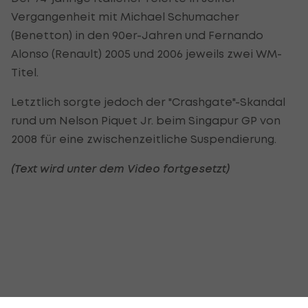
Vergangenheit mit Michael Schumacher
(Benetton) in den 90er-Jahren und Fernando
Alonso (Renault) 2005 und 2006 jeweils zwei WM-
Titel.
Letztlich sorgte jedoch der "Crashgate"-Skandal
rund um Nelson Piquet Jr. beim Singapur GP von
2008 für eine zwischenzeitliche Suspendierung.
(Text wird unter dem Video fortgesetzt)