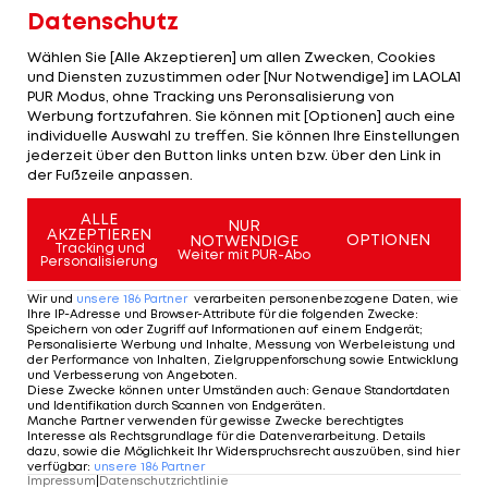
Nun möchte Briatore laut der italienischen
Datenschutz
Zeitung "Corriere della Serra" das abgeschlagene
Wählen Sie [Alle Akzeptieren] um allen Zwecken, Cookies
Alpine F1-Team mit einem neuen Engagement als
und Diensten zuzustimmen oder [Nur Notwendige] im LAOLA1
PUR Modus, ohne Tracking uns Peronsalisierung von
Berater zum Erfolg führen.
Werbung fortzufahren. Sie können mit [Optionen] auch eine
individuelle Auswahl zu treffen. Sie können Ihre Einstellungen
jederzeit über den Button links unten bzw. über den Link in
Rückkehr mit Newey-Verpflichtung steht
der Fußzeile anpassen.
im Raum
ALLE
NUR
AKZEPTIEREN
OPTIONEN
NOTWENDIGE
Flavio Briatore peilt allerdings neben dem
Tracking und
Weiter mit PUR-Abo
Personalisierung
persönlichen Engagement auch eine zusätzliche
Wir und
unsere
186
Partner
verarbeiten personenbezogene Daten, wie
Verpflichtung für Alpine F1 an.
Ihre IP-Adresse und Browser-Attribute für die folgenden Zwecke
:
Speichern von oder Zugriff auf Informationen auf einem Endgerät;
Personalisierte Werbung und Inhalte, Messung von Werbeleistung und
Niemand geringerer als der scheidende Red-Bull-
der Performance von Inhalten, Zielgruppenforschung sowie Entwicklung
und Verbesserung von Angeboten
.
Technik-Guru Adrian Newey soll den Rennstall mit
Diese Zwecke können unter Umständen auch
:
Genaue Standortdaten
und Identifikation durch Scannen von Endgeräten
.
seiner Erfahrung unterstützen.
Manche Partner verwenden für gewisse Zwecke berechtigtes
Interesse als Rechtsgrundlage für die Datenverarbeitung. Details
dazu, sowie die Möglichkeit Ihr Widerspruchsrecht auszuüben, sind hier
Newey wird derzeit jedoch auch mit
Ferrari
in
verfügbar
:
unsere
186
Partner
Impressum
|
Datenschutzrichtlinie