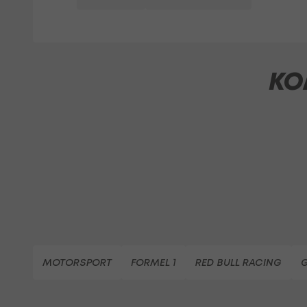
KO
MOTORSPORT
FORMEL 1
RED BULL RACING
G