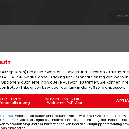
Foto: ©
Baku ist bei
Red Bull Racing
offiziell abgehakt. "Es gibt
hutz
geschlossen", sagt Motorsportdirektor Helmut Marko
le Akzeptieren] um allen Zwecken, Cookies und Diensten zuzustimme
 LAOLA1 PUR Modus, ohne Tracking uns Peronsalisierung von Werbung
[Optionen] auch eine individuelle Auswahl zu treffen. Sie können Ihre
Verstappen
auch weiterhin "frei fahren" lassen. Es gibt
den Button links unten bzw. über den Link in der Fußzeile anpassen.
 sollen eingreifen, wenn sie merken, dass das Duell der
ZEPTIEREN
NUR NOTWENDIGE
OPTI
n.
Personalisierung
Weiter mit PUR-Abo
aku meinte Marko: "Sie müssen so viel Hirn haben, dass
6
Partner
verarbeiten personenbezogene Daten, wie Ihre IP-Adresse und Browser-
e
:
Speichern von oder Zugriff auf Informationen auf einem Endgerät; Personalisi
mmen."
von Werbeleistung und der Performance von Inhalten, Zielgruppenforschung sow
g von Angeboten
.