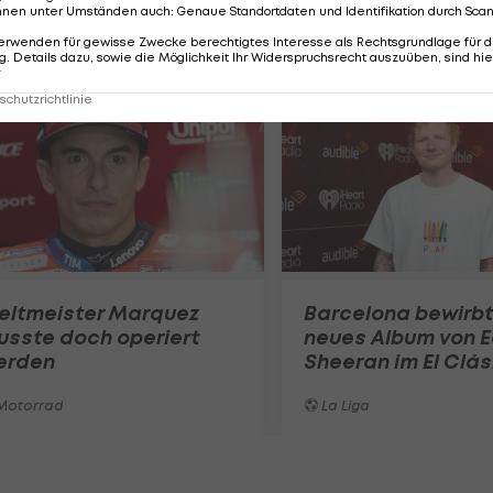
nnen unter Umständen auch
:
Genaue Standortdaten und Identifikation durch Sca
erwenden für gewisse Zwecke berechtigtes Interesse als Rechtsgrundlage für d
. Details dazu, sowie die Möglichkeit Ihr Widerspruchsrecht auszuüben, sind hie
r
chutzrichtlinie
eltmeister Marquez
Barcelona bewirbt
usste doch operiert
neues Album von 
erden
Sheeran im El Clás
Motorrad
La Liga