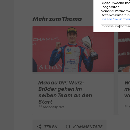
Diese Zwecke kö
Endgeräten
.
Manche Partner v
Datenverarbeitung
Mehr zum Thema
unsere
186
Partne
Impressum
|
Datens
Macau GP: Wurz-
W
Brüder gehen im
m
selben Team an den
w
Start
Motorsport
TEILEN
KOMMENTARE