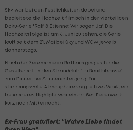
Sky war bei den Festlichkeiten dabei und
begleitete die Hochzeit filmisch in der vierteiligen
Doku-Serie "Ralf & Étienne: Wir sagen Ja". Die
Hochzeitsfolge ist am 6. Juni zu sehen, die Serie
läuft seit dem 21. Mai bei Sky und WOW jeweils
donnerstags.
Nach der Zeremonie im Rathaus ging es für die
Gesellschaft in den Strandclub "La Bouillabaisse"
zum Dinner bei Sonnenuntergang. Für
stimmungsvolle Atmosphäre sorgte Live-Musik, ein
besonderes Highlight war ein großes Feuerwerk
kurz nach Mitternacht.
Ex-Frau gratuliert: "Wahre Liebe findet
ihren Weg"