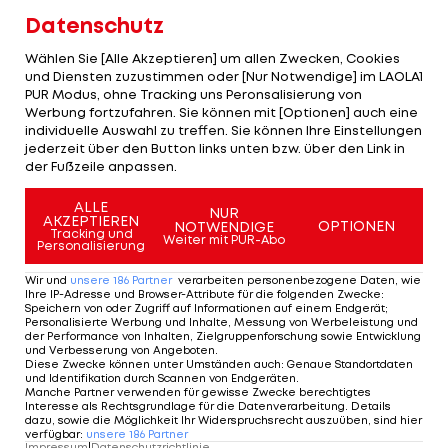
Datenschutz
Auch Ralfs Ex-Frau Cora Schumacher (49) meldete
sich vor der Hochzeit in der "Bild" zu Wort und
Wählen Sie [Alle Akzeptieren] um allen Zwecken, Cookies
und Diensten zuzustimmen oder [Nur Notwendige] im LAOLA1
gratulierte ihrem früheren Ehemann.
PUR Modus, ohne Tracking uns Peronsalisierung von
Werbung fortzufahren. Sie können mit [Optionen] auch eine
Dabei sagte sie: "Man sagt ja immer: Wahre Liebe
individuelle Auswahl zu treffen. Sie können Ihre Einstellungen
jederzeit über den Button links unten bzw. über den Link in
findet ihren Weg. In manchen Fällen dauert es nur
der Fußzeile anpassen.
ein bisschen länger, bis wirklich jeder an der
ALLE
Rennstrecke weiß, in welche Richtung das Rennen
NUR
AKZEPTIEREN
OPTIONEN
NOTWENDIGE
Tracking und
eigentlich geht. Trotzdem natürlich alles Gute zur
Weiter mit PUR-Abo
Personalisierung
Hochzeit."
Wir und
unsere
186
Partner
verarbeiten personenbezogene Daten, wie
Ihre IP-Adresse und Browser-Attribute für die folgenden Zwecke
:
Cora war mit Ralf von 2001 bis 2015 verheiratet.
Speichern von oder Zugriff auf Informationen auf einem Endgerät;
Personalisierte Werbung und Inhalte, Messung von Werbeleistung und
Aus ihrer Ehe ging Sohn David Schumacher hervor,
der Performance von Inhalten, Zielgruppenforschung sowie Entwicklung
und Verbesserung von Angeboten
.
der heute selbst als Rennfahrer aktiv ist.
Diese Zwecke können unter Umständen auch
:
Genaue Standortdaten
und Identifikation durch Scannen von Endgeräten
.
Manche Partner verwenden für gewisse Zwecke berechtigtes
Bräutigam Étienne Bousquet-Cassagne ist
Interesse als Rechtsgrundlage für die Datenverarbeitung. Details
dazu, sowie die Möglichkeit Ihr Widerspruchsrecht auszuüben, sind hier
beruflich im Umfeld der Weinmarke "Schumacher
verfügbar
:
unsere
186
Partner
Impressum
|
Datenschutzrichtlinie