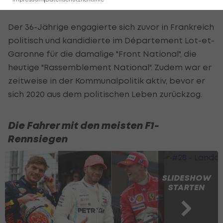
Wines" tätig.
Der 36-Jährige engagierte sich zuvor in Frankreich
politisch und kandidierte im Département Lot-et-
Garonne für die damalige "Front National", die
heutige "Rassemblement National". Zudem war er
zeitweise in der Kommunalpolitik aktiv, bevor er
sich 2020 aus dem politischen Leben zurückzog.
Die Fahrer mit den meisten F1-
Rennsiegen
SLIDESHOW
STARTEN