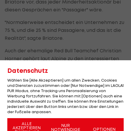
Briatore vor, dass jeder Minderheitsaktionär bei
diesen Gesprächen ein "Passagier" wäre.
"Normalerweise entscheidet ein Unternehmen zu
75 %, und die 25 % sind Passagiere, und das ist die
Realität", sagte Briatore.
Auch der ehemalige Red Bull Teamchef Christian
Horner gehört laut Alpine zu den interessierten
Parteien. Dies wurde bereits letzten Monat
Datenschutz
bekannt gegeben.
Wählen Sie [Alle Akzeptieren] um allen Zwecken, Cookies
und Diensten zuzustimmen oder [Nur Notwendige] im LAOLA1
Alpine ist mehrheitlich im Besitz des
PUR Modus, ohne Tracking uns Peronsalisierung von
französischen Autoherstellers Renault, der die 24-
Werbung fortzufahren. Sie können mit [Optionen] auch eine
individuelle Auswahl zu treffen. Sie können Ihre Einstellungen
prozentige Beteiligung an eine Gruppe unter der
jederzeit über den Button links unten bzw. über den Link in
Führung der Private-Equity-Firma Otro Capital
der Fußzeile anpassen.
verkaufte. Diese Gruppe zog Aufmerksamkeit auf
ALLE
NUR
sich, da sie Sportstars wie Mahomes und Travis
AKZEPTIEREN
OPTIONEN
NOTWENDIGE