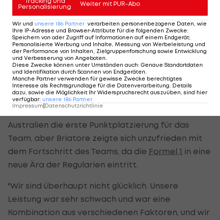
Tracking und
Weiter mit PUR-Abo
Kelce sowie den Schauspieler Ryan Reynolds in
Personalisierung
ihre Investorengruppe aufnahm.
Wir und
unsere
186
Partner
verarbeiten personenbezogene Daten, wie
Ihre IP-Adresse und Browser-Attribute für die folgenden Zwecke
:
Speichern von oder Zugriff auf Informationen auf einem Endgerät;
Personalisierte Werbung und Inhalte, Messung von Werbeleistung und
Briatore mit Entwicklung unzufrieden
der Performance von Inhalten, Zielgruppenforschung sowie Entwicklung
und Verbesserung von Angeboten
.
Diese Zwecke können unter Umständen auch
:
Genaue Standortdaten
Alpine kommt von einem schwierigen Jahr, da das
und Identifikation durch Scannen von Endgeräten
.
Manche Partner verwenden für gewisse Zwecke berechtigtes
Team 2025 als Letzter in der
Interesse als Rechtsgrundlage für die Datenverarbeitung. Details
dazu, sowie die Möglichkeit Ihr Widerspruchsrecht auszuüben, sind hier
Konstrukteurswertung abschloss. Pierre Gasly
verfügbar
:
unsere
186
Partner
Impressum
|
Datenschutzrichtlinie
holte letzte Woche mit einem zehnten Platz in
Australien die erste Punktplatzierung für das
Team, aber Briatore zeigte sich unzufrieden mit
dem Fortschritt des Teams, da die
Formel 1
in eine
neue Ära der Regularien eintritt.
"Wir sind überhaupt nicht glücklich. Unsere
Leistung war sehr schwach und war eine
Kombination aus verschiedenen Faktoren, und wir