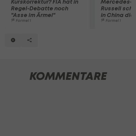
Kurskorrektur? FIA hat in
Mercedes-D
Regel-Debatte noch
Russell sch
"Asse im Ärmel"
in China die
Formel 1
Formel 1
KOMMENTARE