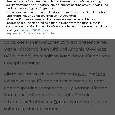
Personalisierte Werbung und Inhalte, Messung von Werbeleistung und
wird wohl die Zukunft beim stolzen Rennstall
der Performance von Inhalten, Zielgruppenforschung sowie Entwicklung
und Verbesserung von Angeboten
.
gehören.
Diese Zwecke können unter Umständen auch
:
Genaue Standortdaten
und Identifikation durch Scannen von Endgeräten
.
Manche Partner verwenden für gewisse Zwecke berechtigtes
Wer die Nachfolge bei
Ferrari
antreten könnte, ist
Interesse als Rechtsgrundlage für die Datenverarbeitung. Details
dazu, sowie die Möglichkeit Ihr Widerspruchsrecht auszuüben, sind hier
ebenso offen wie eine mögliche neue Formel-1-
verfügbar
:
unsere
186
Partner
Impressum
|
Datenschutzrichtlinie
Destination für Vettel. Zuletzt wurden Carlos
Sainz, der sich im McLaren 2019 gut präsentierte,
Daniel Ricciardo
(Renault) und Antonio Giovinazzi
(Alfa Romeo) als mögliche Kandidaten für das rote
Cockpit genannt.
Allerdings hat auch Weltmeister
Lewis Hamilton
keinen Vertrag für den Zeitraum nach 2020, der
überhaupt eine spannende "Silly Season" für den
kommenden Sommer verspricht. Ein rein
informelles Treffen mit
Ferrari
-Verantwortlichen
soll stattgefunden haben.