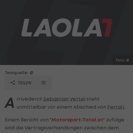
Foto: ©
Textquelle: ©
TEILEN
A
rrivederci!
Sebastian Vettel
steht
unmittelbar vor einem Abschied von
Ferrari
.
Einem Bericht von "
Motorsport-Total.at
" zufolge
sind die Vertragsverhandlungen zwischen dem