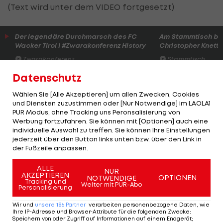
(Text wird unter dem VIDEO fortgesetzt)
Der legendäre Durchmarsch des FC
Am Stammtisch bei
Wacker Tirol I #Zwarakonferenz History
Christopher Knett
Zwarakonferenz
Stammtisch
Datenschutz
Wählen Sie [Alle Akzeptieren] um allen Zwecken, Cookies
Damit bliebe dem 32-Jährigen in der Saison 2020 -
und Diensten zuzustimmen oder [Nur Notwendige] im LAOLA1
PUR Modus, ohne Tracking uns Peronsalisierung von
ferner sie zustande kommt - ein letzter Anlauf
Werbung fortzufahren. Sie können mit [Optionen] auch eine
auf den angestrebten Titel mit der Scuderia, von
individuelle Auswahl zu treffen. Sie können Ihre Einstellungen
jederzeit über den Button links unten bzw. über den Link in
dem Vettel in den letzten Jahren immer entfernt
der Fußzeile anpassen.
blieb.
ALLE
NUR
Bislang 14 Grand-Prix-Siege aus 99 Rennen
AKZEPTIEREN
OPTIONEN
NOTWENDIGE
Tracking und
Weiter mit PUR-Abo
Personalisierung
entsprangen der Zusammenarbeit, 2019 wurde
gar der Nummer-1-Status Vettels von Leclerc
Wir und
unsere
186
Partner
verarbeiten personenbezogene Daten, wie
Ihre IP-Adresse und Browser-Attribute für die folgenden Zwecke
:
angegriffen. Dem aufstrebenden Monegassen
Speichern von oder Zugriff auf Informationen auf einem Endgerät;