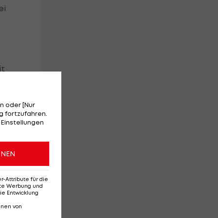
ei
it
n oder [Nur
 fortzufahren.
 Einstellungen
ONEN
Attribute für die
erte Werbung und
ie Entwicklung
sch des FC Wacker
nnen von
story