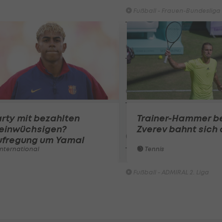
Fußball - Frauen-Bundesliga
First Vienna FC 1894 - SK Rap
Fußball - Frauen-Bundesliga
win2day Beach Tour PRO OPE
Entscheidung
Beachvolleyball - win2day B
Highlights: Neuzugang führt 
rty mit bezahlten
Trainer-Hammer b
LigaZwa-Auftaktsieg
leinwüchsigen?
Zverev bahnt sich 
Fußball - ADMIRAL 2. Liga
ufregung um Yamal
nternational
Tennis
FC Hertha Wels - SV Austria
Fußball - ADMIRAL 2. Liga