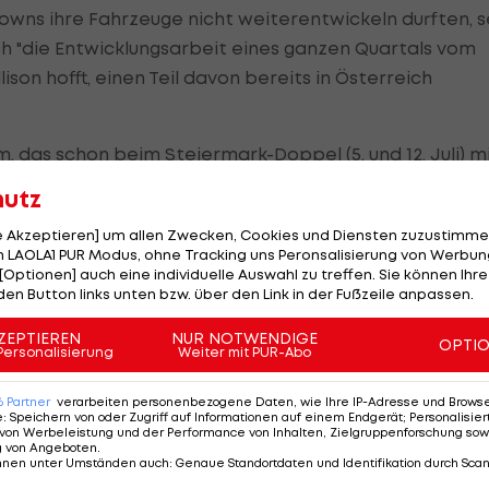
ns ihre Fahrzeuge nicht weiterentwickeln durften, s
ch "die Entwicklungsarbeit eines ganzen Quartals vom
son hofft, einen Teil davon bereits in Österreich
, das schon beim Steiermark-Doppel (5. und 12. Juli) m
at etwa angekündigt, den SF1000 umfangreich zu
hutz
 Scuderia mit einem neuen Getriebe und einer
le Akzeptieren] um allen Zwecken, Cookies und Diensten zuzustimme
 LAOLA1 PUR Modus, ohne Tracking uns Peronsalisierung von Werbung
[Optionen] auch eine individuelle Auswahl zu treffen. Sie können Ihre
den Button links unten bzw. über den Link in der Fußzeile anpassen.
für Autos
ZEPTIEREN
NUR NOTWENDIGE
OPTI
Personalisierung
Weiter mit PUR-Abo
6
Partner
verarbeiten personenbezogene Daten, wie Ihre IP-Adresse und Browser-
e
:
Speichern von oder Zugriff auf Informationen auf einem Endgerät; Personalisi
von Werbeleistung und der Performance von Inhalten, Zielgruppenforschung sow
g von Angeboten
.
Der legendäre Durchmar
nnen unter Umständen auch
:
Genaue Standortdaten und Identifikation durch Sca
Tirol I #Zwarakonferenz Hi