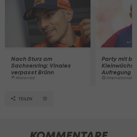
Nach Sturz am
Party mit be
Sachsenring: Vinales
Kleinwüchsi
verpasst Brünn
Aufregung 
Motorrad
International
TEILEN
KOMMENTARE