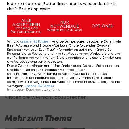
jederzeit über den Button links unten bzw. über den Link in
der Fußzeile anpassen.
ALLE
Das Team von Toto Wolff hat auch bereits auf die
NUR
AKZEPTIEREN
OPTIONEN
NOTWENDIGE
Tracking und
verspätet beginnende WM unter Corona-Regeln
Weiter mit PUR-Abo
Personalisierung
reagiert.
Wir und
unsere
186
Partner
verarbeiten personenbezogene Daten, wie
Ihre IP-Adresse und Browser-Attribute für die folgenden Zwecke
:
Man wird sich für diese Saison Stoffel Vandoorne
Speichern von oder Zugriff auf Informationen auf einem Endgerät;
Personalisierte Werbung und Inhalte, Messung von Werbeleistung und
und Esteban Gutierrez mit den Teams Racing Pont
der Performance von Inhalten, Zielgruppenforschung sowie Entwicklung
und Verbesserung von Angeboten
.
und McLaren teilen, um genügend Ersatzfahrer für
Diese Zwecke können unter Umständen auch
:
Genaue Standortdaten
und Identifikation durch Scannen von Endgeräten
.
den Fall einer Infektion eines Stammpiloten zur
Manche Partner verwenden für gewisse Zwecke berechtigtes
Interesse als Rechtsgrundlage für die Datenverarbeitung. Details
Verfügung zu haben. Die
Formel 1
hat beschlossen,
dazu, sowie die Möglichkeit Ihr Widerspruchsrecht auszuüben, sind hier
verfügbar
:
unsere
186
Partner
auch im Fall einer positiven Corona-Tests eines
Impressum
|
Datenschutzrichtlinie
Piloten die WM nicht abzubrechen.
Mehr zum Thema