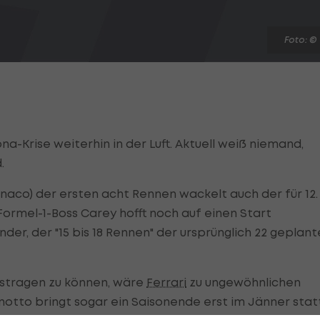
Foto: ©
a-Krise weiterhin in der Luft. Aktuell weiß niemand,
d.
aco) der ersten acht Rennen wackelt auch der für 12.
Formel-1-Boss Carey hofft noch auf einen Start
er, der "15 bis 18 Rennen" der ursprünglich 22 geplan
ustragen zu können, wäre
Ferrari
zu ungewöhnlichen
tto bringt sogar ein Saisonende erst im Jänner stat