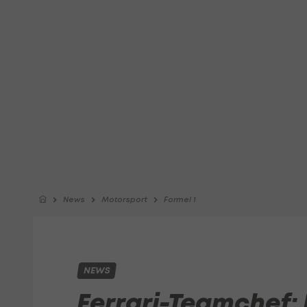
News
Motorsport
Formel 1
NEWS
Ferrari-Teamchef: 