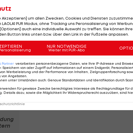
hutz
-Saison 2020 näher kommen und die folgende erst im
le Akzeptieren] um allen Zwecken, Cookies und Diensten zuzustimme
inott gegenüber "Sky Italia".
 LAOLA1 PUR Modus, ohne Tracking uns Peronsalisierung von Werbung
[Optionen] auch eine individuelle Auswahl zu treffen. Sie können Ihre
rkürzten Rennwochenenden offen gegenüber. "Wir könn
den Button links unten bzw. über den Link in der Fußzeile anpassen.
hführen, mit dem freien Training erst am
ZEPTIEREN
NUR NOTWENDIGE
OPTI
stischen Herausforderungen meistern, wenn die Renn
Personalisierung
Weiter mit PUR-Abo
6
Partner
verarbeiten personenbezogene Daten, wie Ihre IP-Adresse und Browser-
e
:
Speichern von oder Zugriff auf Informationen auf einem Endgerät; Personalisi
n Rennen zu erleben, brauche es von allen Teams
von Werbeleistung und der Performance von Inhalten, Zielgruppenforschung sow
g von Angeboten
.
r haben Chase Carey (Formel-1-Geschäftsführer, die Red
nnen unter Umständen auch
:
Genaue Standortdaten und Identifikation durch Sca
geben, den Kalender so zu gestalten, wie es nun
erwenden für gewisse Zwecke berechtigtes Interesse als Rechtsgrundlage für d
. Details dazu, sowie die Möglichkeit Ihr Widerspruchsrecht auszuüben, sind hie
r
chutzrichtlinie
-
idung
tern