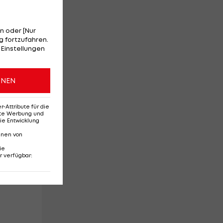
n oder [Nur
 fortzufahren.
 Einstellungen
en
ONEN
en
Attribute für die
erte Werbung und
ie Entwicklung
.)
nnen von
ie
r verfügbar
: