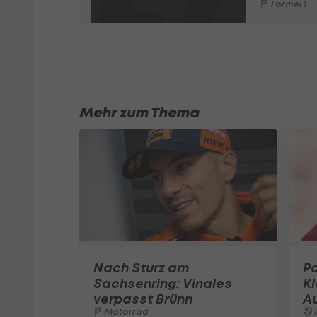
Formel 1
Mehr zum Thema
Nach Sturz am
Pa
Sachsenring: Vinales
K
verpasst Brünn
A
Motorrad
I