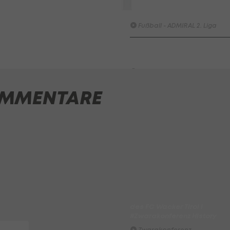
FC Liefering - FC Hertha Wel
Fußball - ADMIRAL 2. Liga
SKN St. Pölten - Young Violet
Austria Wien
Fußball - ADMIRAL 2. Liga
MMENTARE
Highlights: Munteres Hin un
Her geht an Wels
Fußball - ADMIRAL 2. Liga
ADMIRAL Hüttengaudi:
Alexander Joppich erzielt d
Tor der 1. Runde
Hüttengaudi
Der legendäre Durchmarsch
des FC Wacker Tirol I
#Zwarakonferenz History
Zwarakonferenz