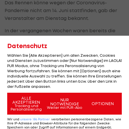
Das Rennen könne wegen der Coronavirus-
Pandemie nicht am 14. Juni stattfinden, gab der
Veranstalter am Dienstag bekannt.
In der vergangenen Wochen waren bereits die
ersten acht Rennen der Saison verschoben oder
Datenschutz
abgesagt worden.
Wählen Sie [Alle Akzeptieren] um allen Zwecken, Cookies
Damit steht derzeit vor dem Grand Prix von
und Diensten zuzustimmen oder [Nur Notwendige] im LAOLA1
Österreich am 5. Juli in Spielberg nur noch jener
PUR Modus, ohne Tracking uns Peronsalisierung von
Werbung fortzufahren. Sie können mit [Optionen] auch eine
am 24. Juni in Le Castellet in Frankreich im
individuelle Auswahl zu treffen. Sie können Ihre Einstellungen
ursprünglichen Kalender.
jederzeit über den Button links unten bzw. über den Link in
der Fußzeile anpassen.
ALLE
Der legendäre Durchmarsch des FC
Am Stammtisch bei
NUR
AKZEPTIEREN
OPTIONEN
NOTWENDIGE
Wacker Tirol I #Zwarakonferenz History
Christopher Knett
Tracking und
Weiter mit PUR-Abo
Personalisierung
Zwarakonferenz
Stammtisch
Wir und
unsere
186
Partner
verarbeiten personenbezogene Daten, wie
Ihre IP-Adresse und Browser-Attribute für die folgenden Zwecke
:
Speichern von oder Zugriff auf Informationen auf einem Endgerät;