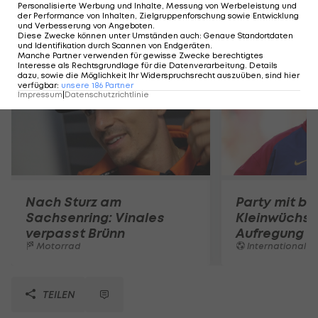
Personalisierte Werbung und Inhalte, Messung von Werbeleistung und
der Performance von Inhalten, Zielgruppenforschung sowie Entwicklung
und Verbesserung von Angeboten
.
Mehr zum Thema
Diese Zwecke können unter Umständen auch
:
Genaue Standortdaten
und Identifikation durch Scannen von Endgeräten
.
Manche Partner verwenden für gewisse Zwecke berechtigtes
Interesse als Rechtsgrundlage für die Datenverarbeitung. Details
dazu, sowie die Möglichkeit Ihr Widerspruchsrecht auszuüben, sind hier
verfügbar
:
unsere
186
Partner
Impressum
|
Datenschutzrichtlinie
Nach Sturz am
Party mit be
Sachsenring: Vinales
Kleinwüchsi
verpasst Brünn
Aufregung 
Motorrad
International
TEILEN