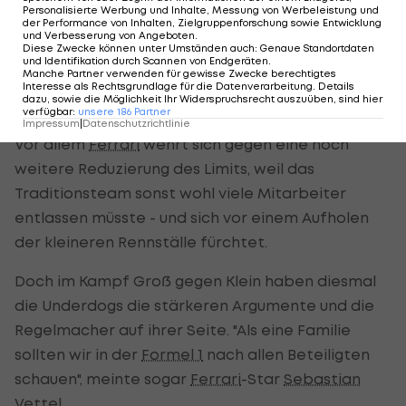
Personalisierte Werbung und Inhalte, Messung von Werbeleistung und
wir das in den nächsten Jahren noch drücken
der Performance von Inhalten, Zielgruppenforschung sowie Entwicklung
und Verbesserung von Angeboten
.
können", ergänzte der Brite.
Diese Zwecke können unter Umständen auch
:
Genaue Standortdaten
und Identifikation durch Scannen von Endgeräten
.
Manche Partner verwenden für gewisse Zwecke berechtigtes
Interesse als Rechtsgrundlage für die Datenverarbeitung. Details
Vettel auf Seite der kleinen Teams
dazu, sowie die Möglichkeit Ihr Widerspruchsrecht auszuüben, sind hier
verfügbar
:
unsere
186
Partner
Impressum
|
Datenschutzrichtlinie
Vor allem
Ferrari
wehrt sich gegen eine noch
weitere Reduzierung des Limits, weil das
Traditionsteam sonst wohl viele Mitarbeiter
entlassen müsste - und sich vor einem Aufholen
der kleineren Rennställe fürchtet.
Doch im Kampf Groß gegen Klein haben diesmal
die Underdogs die stärkeren Argumente und die
Regelmacher auf ihrer Seite. "Als eine Familie
sollten wir in der
Formel 1
nach allen Beteiligten
schauen", meinte sogar
Ferrari
-Star
Sebastian
Vettel
.