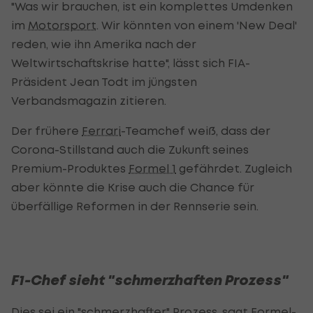
"Was wir brauchen, ist ein komplettes Umdenken
im
Motorsport
. Wir könnten von einem 'New Deal'
reden, wie ihn Amerika nach der
Weltwirtschaftskrise hatte", lässt sich FIA-
Präsident Jean Todt im jüngsten
Verbandsmagazin zitieren.
Der frühere
Ferrari
-Teamchef weiß, dass der
Corona-Stillstand auch die Zukunft seines
Premium-Produktes
Formel 1
gefährdet. Zugleich
aber könnte die Krise auch die Chance für
überfällige Reformen in der Rennserie sein.
F1-Chef sieht "schmerzhaften Prozess"
Dies sei ein "schmerzhafter" Prozess, sagt Formel-