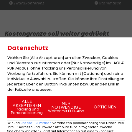
Zwarakonferenz
Stammtisch
Kostengrenze soll weiter gedrückt
werden
Datenschutz
Neben einem Not-Kalender mit einem
Wählen Sie [Alle Akzeptieren] um allen Zwecken, Cookies
Saisonstart am 5. Juli in Österreich und einer Serie
und Diensten zuzustimmen oder [Nur Notwendige] im LAOLA1
PUR Modus, ohne Tracking uns Peronsalisierung von
von Geisterrennen diskutieren die Macher der
Werbung fortzufahren. Sie können mit [Optionen] auch eine
Formel 1
seit Wochen vor allem über die künftige
individuelle Auswahl zu treffen. Sie können Ihre Einstellungen
jederzeit über den Button links unten bzw. über den Link in
Ausgabengrenze.
der Fußzeile anpassen.
Die einst für 2021 beschlossenen 160 Millionen Euro
ALLE
NUR
AKZEPTIEREN
OPTIONEN
pro Team und Jahr sind längst überholt, der
NOTWENDIGE
Tracking und
Weiter mit PUR-Abo
Personalisierung
Sparzwang ist übermächtig. 133 Millionen Euro
sollen es nun im nächsten Jahr sein, verkündet
Wir und
unsere
186
Partner
verarbeiten personenbezogene Daten, wie
Ihre IP-Adresse und Browser-Attribute für die folgenden Zwecke
:
Unterhändler Brawn. "Und die Frage ist, wie weit
Speichern von oder Zugriff auf Informationen auf einem Endgerät;