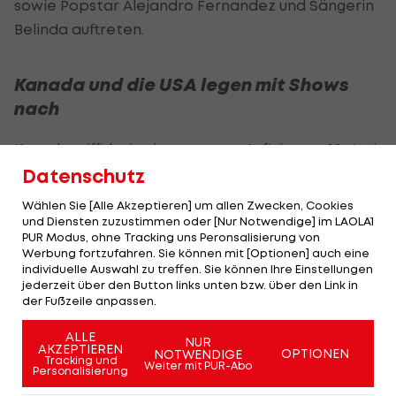
sowie Popstar Alejandro Fernandez und Sängerin
Belinda auftreten.
Kanada und die USA legen mit Shows
nach
Kanada trifft bei seinem ersten Auftritt am 12. Juni
in Toronto auf die Auswahl Bosnien-Herzegowinas,
Datenschutz
dafür seien neben dem kanadischen Sänger Bublé
Wählen Sie [Alle Akzeptieren] um allen Zwecken, Cookies
auch Alanis Morissette und Alessia Cara
und Diensten zuzustimmen oder [Nur Notwendige] im LAOLA1
PUR Modus, ohne Tracking uns Peronsalisierung von
verpflichtet worden.
Werbung fortzufahren. Sie können mit [Optionen] auch eine
individuelle Auswahl zu treffen. Sie können Ihre Einstellungen
Das US-Team startet am 13. Juni in Los Angeles
jederzeit über den Button links unten bzw. über den Link in
der Fußzeile anpassen.
gegen Paraguay in die WM. Im Vorprogramm
sollen neben Superstar Perry auch der Rapper
ALLE
NUR
AKZEPTIEREN
Future sowie DJ Sanjoy auf der Bühne stehen.
OPTIONEN
NOTWENDIGE
Tracking und
Weiter mit PUR-Abo
Personalisierung
Außerdem seien bei den Achtelfinalspielen am 4.