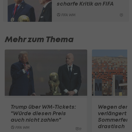
scharfe Kritik an FIFA
FIFA WM
Mehr zum Thema
Trump über WM-Tickets:
Wegen der 
"Würde diesen Preis
verlängert
auch nicht zahlen"
Sommerferi
drastisch
FIFA WM
11