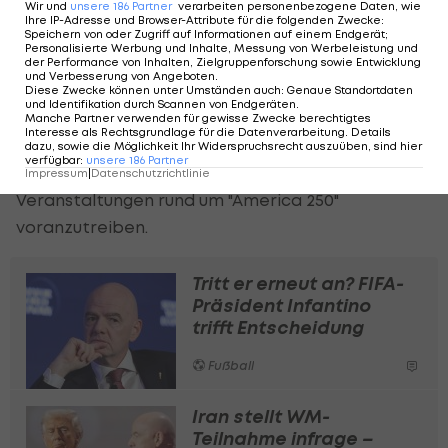
Wir und
unsere
186
Partner
verarbeiten personenbezogene Daten, wie
Juli in Houston und Philadelphia besondere
Ihre IP-Adresse und Browser-Attribute für die folgenden Zwecke
:
Speichern von oder Zugriff auf Informationen auf einem Endgerät;
Feierlichkeiten zum 250. Jahrestag der
Personalisierte Werbung und Inhalte, Messung von Werbeleistung und
der Performance von Inhalten, Zielgruppenforschung sowie Entwicklung
Unterzeichnung der Unabhängigkeitserklärung
und Verbesserung von Angeboten
.
Diese Zwecke können unter Umständen auch
:
Genaue Standortdaten
der USA vorgesehen.
und Identifikation durch Scannen von Endgeräten
.
Manche Partner verwenden für gewisse Zwecke berechtigtes
Interesse als Rechtsgrundlage für die Datenverarbeitung. Details
Seit seiner Rückkehr ins Amt hat Präsident Donald
dazu, sowie die Möglichkeit Ihr Widerspruchsrecht auszuüben, sind hier
verfügbar
:
unsere
186
Partner
Trump mehrere Maßnahmen ergriffen, um
Impressum
|
Datenschutzrichtlinie
Veranstaltungen rund um "America 250"
voranzutreiben.
Tritt er erneut an? FIFA-
Präsident Infantino
trifft Entscheidung
Fußball
Iran stellt WM-
Teilnahme infrage –