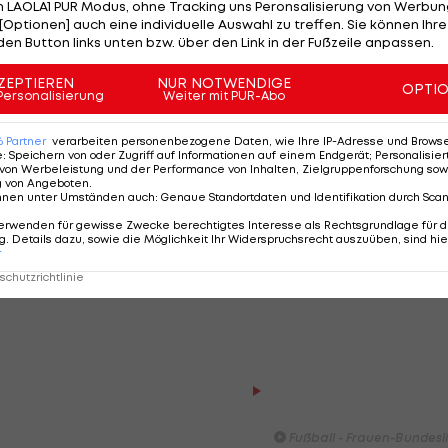
 LAOLA1 PUR Modus, ohne Tracking uns Peronsalisierung von Werbung
n 16 Kilogramm schweres geräuchertes Schwein.
[Optionen] auch eine individuelle Auswahl zu treffen. Sie können Ihre
den Button links unten bzw. über den Link in der Fußzeile anpassen.
ZEPTIEREN
NUR NOTWENDIGE
OPTI
Personalisierung
Weiter mit PUR-Abo
alón con la izquierda, se
 a un compañero, este
6
Partner
verarbeiten personenbezogene Daten, wie Ihre IP-Adresse und Browser-
red para que
#Ronaldinho
abra a
e
:
Speichern von oder Zugriff auf Informationen auf einem Endgerät; Personalisi
von Werbeleistung und der Performance von Inhalten, Zielgruppenforschung sow
crack ingresa burlando la marca
g von Angeboten
.
nnen unter Umständen auch
:
Genaue Standortdaten und Identifikation durch Sca
ota para marcar ante un portero
erwenden für gewisse Zwecke berechtigtes Interesse als Rechtsgrundlage für d
do.
#FiguraDelPartido
o crack da
. Details dazu, sowie die Möglichkeit Ihr Widerspruchsrecht auszuüben, sind hie
twitter.com/XY7e6rJyCf
r
chutzrichtlinie
 (@SantiRavidlasPy)
March 14, 2020
HIGHLIGHTS: LASK - SK St
Graz
Fußball - Frauen-Bundesl