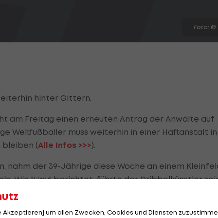
Foto: ©
iterhin hinter Gittern.
cht am Freitag einen erneuten Antrag der Anwälte auf
ige Weltfußballer muss weiterhin in einer Haftanstalt in
bleiben (
Alle Infos >>>
).
ben, nahm der 39-Jährige diese Woche an einem Kleinfel
olg. Wie "Hoy" berichtet, führte der Dribbelkünstler sei
hutz
le Akzeptieren] um allen Zwecken, Cookies und Diensten zuzustimme
ner Mannschaft fünf Tore und sechs Assists. Als