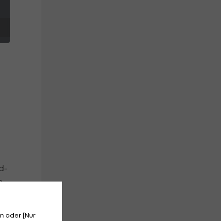
d-
n
n oder [Nur