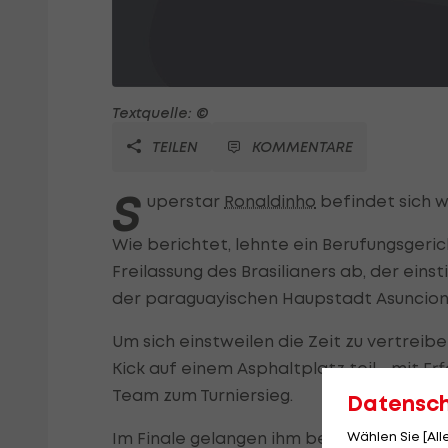
Textquelle: ©
TEILEN
KOMMENTARE
S
uperstar
Ronaldinho
befindet sich we
Wie berichtet, lehnte ein Berufungsgeri
Freilassung des Brasilianers ab, der einst
der paraguayischen Haupstadt Asuncion 
Um sich einstweilen die Zeit zu vertrei
Kick auf einem Asphaltplatz teil - mit Erf
Team zum Turniersieg.
Datensc
Wählen Sie [Al
Im Finale gelangen ihm beim 11:2-Sieg sei