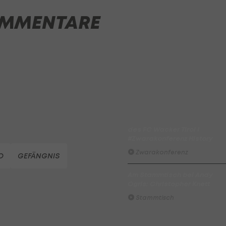
MMENTARE
Highlights: Munteres Hin un
Her geht an Wels
Fußball - ADMIRAL 2. Liga
ADMIRAL Hüttengaudi:
Alexander Joppich erzielt d
Tor der 1. Runde
Hüttengaudi
Der legendäre Durchmarsch
des FC Wacker Tirol I
#Zwarakonferenz History
Zwarakonferenz
O
GEFÄNGNIS
Am Stammtisch bei Andy
Ogris: Christopher Knett
Stammtisch