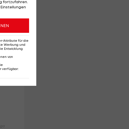
 fortzufahren.
 Einstellungen
ONEN
Attribute für die
erte Werbung und
ie Entwicklung
nnen von
ie
r verfügbar
:
urm
iga