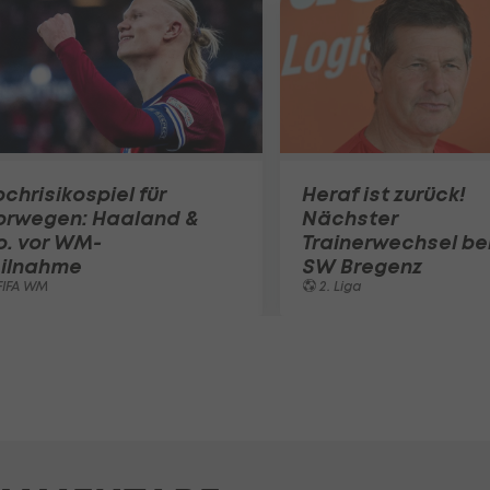
chrisikospiel für
Heraf ist zurück!
orwegen: Haaland &
Nächster
o. vor WM-
Trainerwechsel be
eilnahme
SW Bregenz
FIFA WM
2. Liga