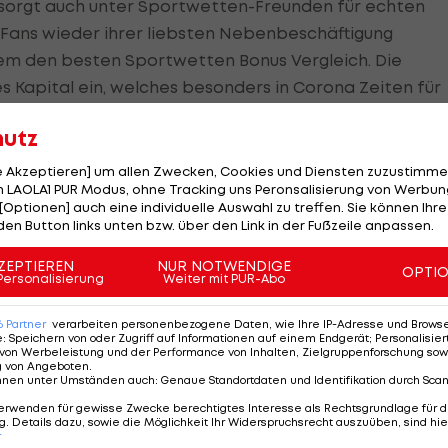
sorgt auch unter Sportwetten-Freunden für echten
Fans wieder ihrer liebsten Nebenbeschäftigung
em den besten Sportwetten Bonus Vergleich. Die
s Kapital ein, welches besonders in Corona Zeiten für
ng hat.
hutz
le Akzeptieren] um allen Zwecken, Cookies und Diensten zuzustimme
 LAOLA1 PUR Modus, ohne Tracking uns Peronsalisierung von Werbung
die deutschen Bundesligavereine
[Optionen] auch eine individuelle Auswahl zu treffen. Sie können Ihre
den Button links unten bzw. über den Link in der Fußzeile anpassen.
r deutschen Fußball Bundesliga ist für viele Vereine
ZEPTIEREN
NUR NOTWENDIGE
 TV-Einnahmen könnten viele Klubs in starke finanzielle
OPTI
Personalisierung
Weiter mit PUR-Abo
Linie nicht unbedingt die Schwergewichte aus München
s der Mittelklasse, die generell schon einen
6
Partner
verarbeiten personenbezogene Daten, wie Ihre IP-Adresse und Browser-
e
:
Speichern von oder Zugriff auf Informationen auf einem Endgerät; Personalisi
nd haben, können ernsthafte Probleme bekommen.
von Werbeleistung und der Performance von Inhalten, Zielgruppenforschung sow
g von Angeboten
.
nnen unter Umständen auch
:
Genaue Standortdaten und Identifikation durch Sca
triebes können diese Folgen abgewendet werden. De
erwenden für gewisse Zwecke berechtigtes Interesse als Rechtsgrundlage für d
 bei manchen Vereinen aus der 1. Bundesliga und der 2.
. Details dazu, sowie die Möglichkeit Ihr Widerspruchsrecht auszuüben, sind hie
r