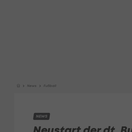
News
Fußball
NEWS
Neustart der dt. B