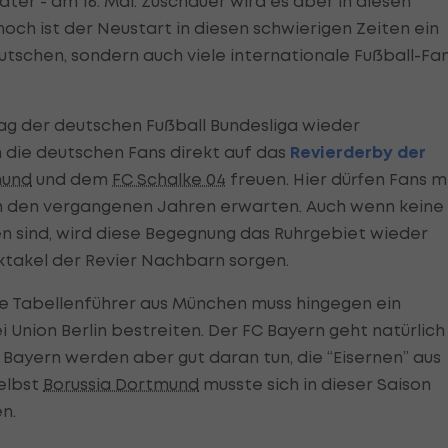
äter - am 16. Mai. Zuschauer wird es aber in diesen
noch ist der Neustart in diesen schwierigen Zeiten ein
deutschen, sondern auch viele internationale Fußball-Fa
tag der deutschen Fußball Bundesliga wieder
die deutschen Fans direkt auf das
Revierderby der
mund
und dem
FC Schalke 04
freuen. Hier dürfen Fans m
 in den vergangenen Jahren erwarten. Auch wenn keine
en sind, wird diese Begegnung das Ruhrgebiet wieder
ektakel der Revier Nachbarn sorgen.
e Tabellenführer aus München muss hingegen ein
i Union Berlin bestreiten. Der FC Bayern geht natürlich
e Bayern werden aber gut daran tun, die “Eisernen” aus
elbst
Borussia Dortmund
musste sich in dieser Saison
n.