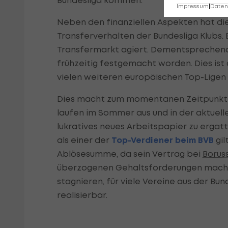
Bundesliga kommen.
Impressum
|
Datens
Neben den finanziellen Aspekten hat die
Transferverhalten der Bundesliga Klubs. 
Transfermarkt agiert. Dementsprechend 
frühzeitig festgemacht worden. Dies ist a
vielen weiteren europäischen Top-Ligen
Dies macht zum momentanen Zeitpunkt au
laufen im Sommer aus und in der aktuelle
lukratives neues Arbeitspapier zu ergat
als einer der
Top-Verdiener beim BVB
gil
Ablösesumme, da sein Vertrag bei
Borus
überzogenen Gehaltsforderungen machen
stagnieren, für viele Vereine aus der Bu
realisierbar.