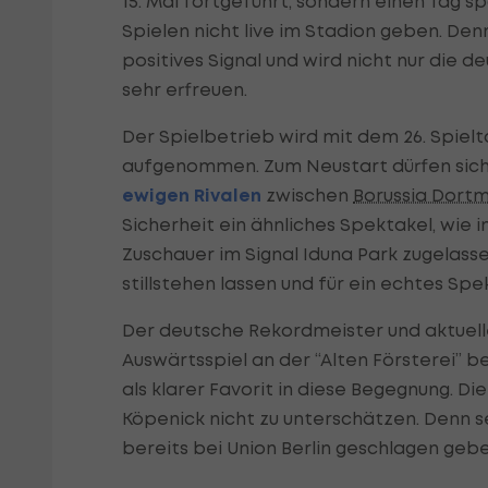
15. Mai fortgeführt, sondern einen Tag sp
Spielen nicht live im Stadion geben. Den
positives Signal und wird nicht nur die 
sehr erfreuen.
Der Spielbetrieb wird mit dem 26. Spiel
aufgenommen. Zum Neustart dürfen sich 
ewigen Rivalen
zwischen
Borussia Dort
Sicherheit ein ähnliches Spektakel, wie
Zuschauer im Signal Iduna Park zugelass
stillstehen lassen und für ein echtes Sp
Der deutsche Rekordmeister und aktuell
Auswärtsspiel an der “Alten Försterei” be
als klarer Favorit in diese Begegnung. Di
Köpenick nicht zu unterschätzen. Denn s
bereits bei Union Berlin geschlagen gebe