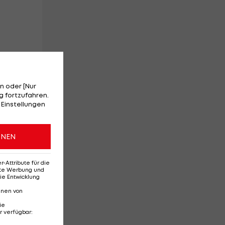
n oder [Nur
 fortzufahren.
 Einstellungen
ONEN
Attribute für die
erte Werbung und
ie Entwicklung
nnen von
nn
ie
r verfügbar
: