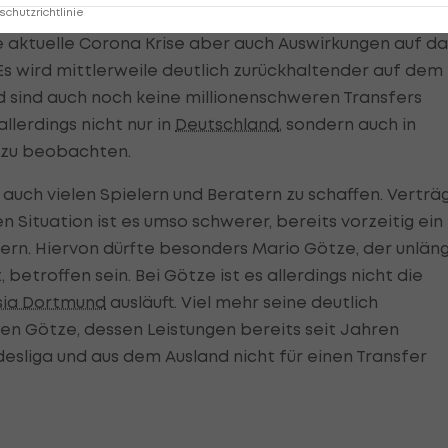
chutzrichtlinie
 aktuelle Corona Krise aber auch Auswirkungen auf da
Es wird mittlerweile deutlich zurückhaltender auf dem
sind auch noch keine millionenschweren Transfers
llerdings nicht nur in
Deutschland
, sondern auch in
 zu beobachten.
ch vielen Spielern und Beratern zu schaffen. Verträ
n Situation ist es umso schwerer, bereits vorzeitig ein
tern. Hiervon dürfte besonders Mario Götze, der unlän
t, betroffen sein. Bei Götze ist es allerdings nicht die
sia Dortmund
ausläuft. Viel mehr seine deutlich
 Götze, dessen Leistungen bereits seit Jahren
ndesliga und aus dem Ausland nicht für einen Transfer