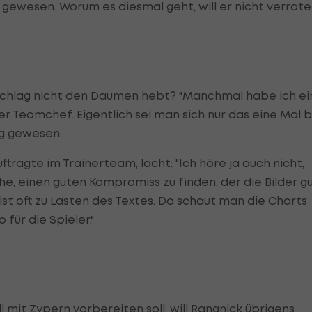
 gewesen. Worum es diesmal geht, will er nicht verrate
schlag nicht den Daumen hebt? "Manchmal habe ich ei
er Teamchef. Eigentlich sei man sich nur das eine Mal b
ig gewesen.
ragte im Trainerteam, lacht: "Ich höre ja auch nicht,
he, einen guten Kompromiss zu finden, der die Bilder g
ist oft zu Lasten des Textes. Da schaut man die Charts
 für die Spieler."
l mit Zypern vorbereiten soll, will Rangnick übrigens