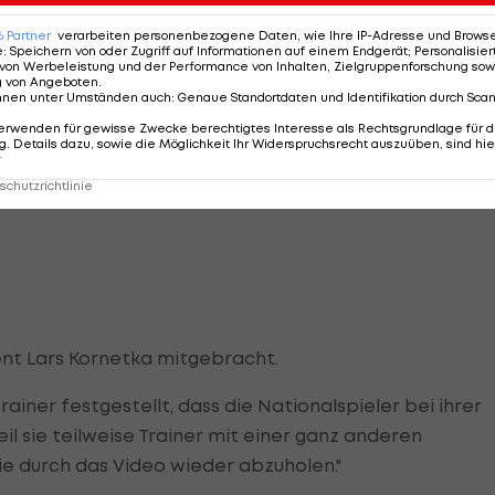
6
Partner
verarbeiten personenbezogene Daten, wie Ihre IP-Adresse und Browser-
e
:
Speichern von oder Zugriff auf Informationen auf einem Endgerät; Personalisi
von Werbeleistung und der Performance von Inhalten, Zielgruppenforschung sow
e Rolle des Creators. "Er zeigt es uns dann und unsere
g von Angeboten
.
nnen unter Umständen auch
:
Genaue Standortdaten und Identifikation durch Sca
men", so Rangnick.
erwenden für gewisse Zwecke berechtigtes Interesse als Rechtsgrundlage für d
. Details dazu, sowie die Möglichkeit Ihr Widerspruchsrecht auszuüben, sind hie
esamte Team so auf die kommenden Aufgaben
r
n speziellen Schwerpunkt, eine spezielle Überschrift"
chutzrichtlinie
ent Lars Kornetka mitgebracht.
rainer festgestellt, dass die Nationalspieler bei ihrer
l sie teilweise Trainer mit einer ganz anderen
ie durch das Video wieder abzuholen."