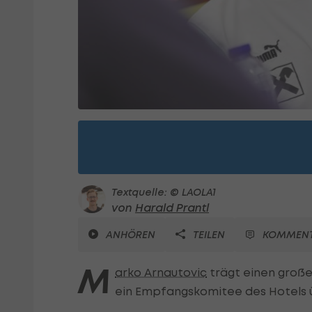
Textquelle: © LAOLA1
von
Harald Prantl
ANHÖREN
TEILEN
KOMMENT
M
arko Arnautovic
trägt einen große
ein Empfangskomitee des Hotels ü