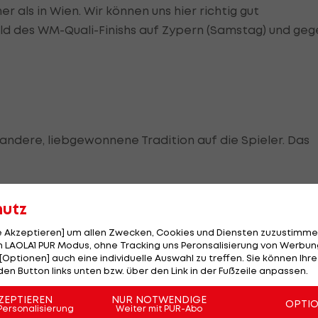
er als in Wien. Wir können uns hier richtig gut
ld des WM-Quali-Finishs auf Zypern (Samstag) und geg
andere, liebgewonnene Tradition auf die Spieler. Das
e große Rolle", sagt der Teamchef.
hutz
le Akzeptieren] um allen Zwecken, Cookies und Diensten zuzustimme
 LAOLA1 PUR Modus, ohne Tracking uns Peronsalisierung von Werbung
eigt uns das Video und unsere
[Optionen] auch eine individuelle Auswahl zu treffen. Sie können Ihre
n der Regel erhobene Daumen"
den Button links unten bzw. über den Link in der Fußzeile anpassen.
ZEPTIEREN
NUR NOTWENDIGE
OPTI
Personalisierung
Weiter mit PUR-Abo