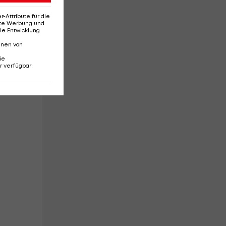
Attribute für die
erte Werbung und
ie Entwicklung
nnen von
ie
r verfügbar
:
,