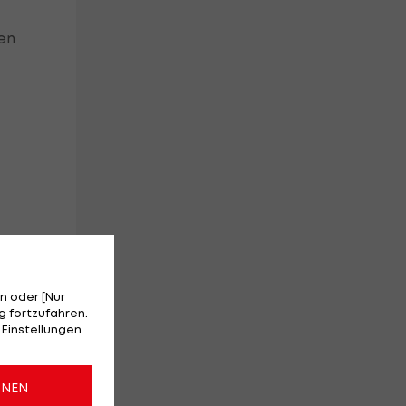
en
n oder [Nur
 fortzufahren.
 Einstellungen
ONEN