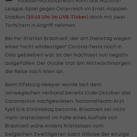
Fußball-Nationalteam kann das Nations-
League-Spiel gegen Österreich im Ernst-Happel-
Stadion (
20:45 Uhr im LIVE-Ticker
) doch mit zwei
Torhütern in Angriff nehmen.
Bei Per Kristian
Braatveit,
der am Dienstag wegen
eines "nicht eindeutigen" Corona-Tests noch in
Oslo geblieben war, ist der Nachtest nun negativ
ausgefallen. Der Goalie trat am Mittwochmorgen
die Reise nach Wien an.
Beim Elfsborg-Keeper wurde laut dem
norwegischen Verband bereits Ende Oktober das
Coronavirus nachgewiesen. Nationalteam-Arzt
Kjell Erik Strömskag betonte,
Braatveit
sei nicht
mehr ansteckend. Im Falle eines Ausfalls von
Braatveit wäre Anders Kristiansen vom
belgischen Zweitligisten Saint Gilloise der einzige