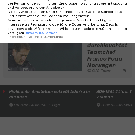
Attraktivität:
der Performance von Inhalten, Zielgruppenforschung sowie Entwicklung
und Verbesserung von Angeboten
.
"Wir sind
Diese Zwecke können unter Umständen auch
:
Genaue Standortdaten
und Identifikation durch Scannen von Endgeräten
.
nicht blind"
Manche Partner verwenden für gewisse Zwecke berechtigtes
ÖFB-Team
Interesse als Rechtsgrundlage für die Datenverarbeitung. Details
dazu, sowie die Möglichkeit Ihr Widerspruchsrecht auszuüben, sind hier
verfügbar
:
unsere
186
Partner
Impressum
|
Datenschutzrichtlinie
So
durchleuchtet
Teamchef
Franco Foda
Norwegen
ÖFB-Team
Highlights: Amstetten schießt Admira in
ADMIRAL 2.Liga: To
die Krise
2.Runde
Fußball - ADMIRAL 2. Liga
Fußball - ADMIRAL 