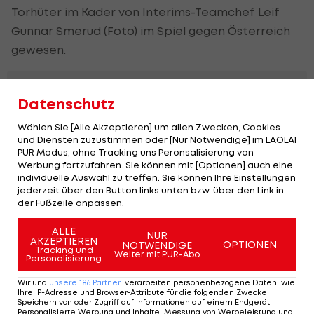
Torhüter im Kader von Interims-Teamchef Leif
Gunnar Smerud (Foto) im Spiel gegen Österreich
gewesen.
Norwegen:
Datenschutz
Unverständnis
bei LASK-
Wählen Sie [Alle Akzeptieren] um allen Zwecken, Cookies
Legende
und Diensten zuzustimmen oder [Nur Notwendige] im LAOLA1
ÖFB-Team
PUR Modus, ohne Tracking uns Peronsalisierung von
Werbung fortzufahren. Sie können mit [Optionen] auch eine
individuelle Auswahl zu treffen. Sie können Ihre Einstellungen
Kommentar:
jederzeit über den Button links unten bzw. über den Link in
Wie
der Fußzeile anpassen.
unattraktiv
darf man
ALLE
NUR
AKZEPTIEREN
siegen?
OPTIONEN
NOTWENDIGE
Tracking und
Weiter mit PUR-Abo
ÖFB-Team
Personalisierung
Wir und
unsere
186
Partner
verarbeiten personenbezogene Daten, wie
Foda und
Ihre IP-Adresse und Browser-Attribute für die folgenden Zwecke
:
Speichern von oder Zugriff auf Informationen auf einem Endgerät;
die
Personalisierte Werbung und Inhalte, Messung von Werbeleistung und