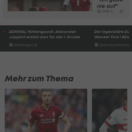
nie auf"
ÖFB-Team
ADMIRAL Hüttengaudi: Alexander
Der legendäre Du
Joppich erzielt das Tor der 1. Runde
Wacker Tirol I #Zw
Hüttengaudi
Zwarakonferenz
Mehr zum Thema