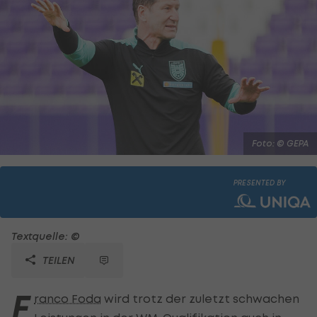
Foto: © GEPA
PRESENTED BY
Textquelle: ©
TEILEN
F
ranco Foda
wird trotz der zuletzt schwachen