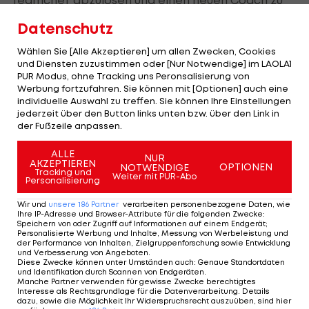
installieren, würde dem neuen ÖFB-Boss
Datenschutz
Handlungsspielraum nehmen. "Ich werde nicht
Wählen Sie [Alle Akzeptieren] um allen Zwecken, Cookies
über den 17. Oktober hinausreichende
und Diensten zuzustimmen oder [Nur Notwendige] im LAOLA1
Dispositionen treffen, und ein Teamchefwechsel
PUR Modus, ohne Tracking uns Peronsalisierung von
Werbung fortzufahren. Sie können mit [Optionen] auch eine
wäre so eine Disposition", erklärt Windtner.
individuelle Auswahl zu treffen. Sie können Ihre Einstellungen
jederzeit über den Button links unten bzw. über den Link in
der Fußzeile anpassen.
ÖFB-Team konnte den "Geist von
Wembley" nicht mitnehmen
ALLE
NUR
AKZEPTIEREN
OPTIONEN
NOTWENDIGE
Tracking und
Weiter mit PUR-Abo
Personalisierung
Obwohl Foda vom Oberösterreicher im Amt
bestätigt wurde, war dem ÖFB-Präsidenten doch
Wir und
unsere
186
Partner
verarbeiten personenbezogene Daten, wie
Ihre IP-Adresse und Browser-Attribute für die folgenden Zwecke
:
die Enttäuschung über die Auftritte der
Speichern von oder Zugriff auf Informationen auf einem Endgerät;
Personalisierte Werbung und Inhalte, Messung von Werbeleistung und
vergangenen Woche anzumerken. Der
der Performance von Inhalten, Zielgruppenforschung sowie Entwicklung
und Verbesserung von Angeboten
.
"niederschmetternden Niederlage" in
Israel
sei
Diese Zwecke können unter Umständen auch
:
Genaue Standortdaten
und Identifikation durch Scannen von Endgeräten
.
am Dienstag gegen Schottland ein "letztlich
Manche Partner verwenden für gewisse Zwecke berechtigtes
Interesse als Rechtsgrundlage für die Datenverarbeitung. Details
enttäuschendes Match" gefolgt, so der 71-Jährige.
dazu, sowie die Möglichkeit Ihr Widerspruchsrecht auszuüben, sind hier