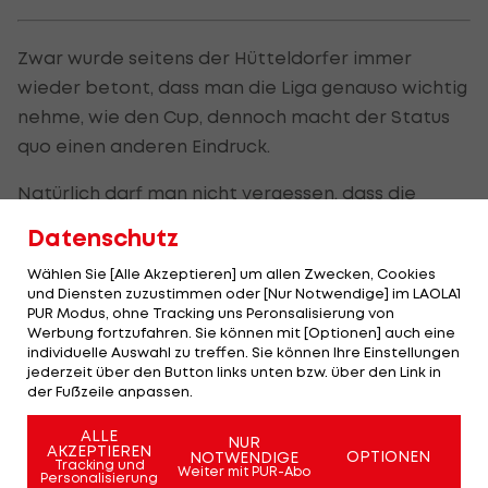
Zwar wurde seitens der Hütteldorfer immer
wieder betont, dass man die Liga genauso wichtig
nehme, wie den Cup, dennoch macht der Status
quo einen anderen Eindruck.
Natürlich darf man nicht vergessen, dass die
Personaldecke bei Rapid in den letzten Spielen
Datenschutz
nicht gerade dicht besetzt war. Trotzdem ist es
Wählen Sie [Alle Akzeptieren] um allen Zwecken, Cookies
nicht usus, fitte Stammspieler wie
Christoph Lang
und Diensten zuzustimmen oder [Nur Notwendige] im LAOLA1
oder
Matthias Seidl
zunächst auf der Bank zu
PUR Modus, ohne Tracking uns Peronsalisierung von
Werbung fortzufahren. Sie können mit [Optionen] auch eine
lassen - gut möglich, dass man hier Verletzungen
individuelle Auswahl zu treffen. Sie können Ihre Einstellungen
kurz vor dem großen Showdown vermeiden
jederzeit über den Button links unten bzw. über den Link in
der Fußzeile anpassen.
wollte, denn klar ist, dass die letzten Wochen
kräftezehrend waren.
ALLE
NUR
AKZEPTIEREN
OPTIONEN
NOTWENDIGE
Tracking und
Weiter mit PUR-Abo
So oder so - gegen den
LASK
setzte es eine herbe
Personalisierung