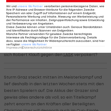
0:5-Abfuhr, die das Selbstvertrauen der Grün-
Wir und
unsere
186
Partner
verarbeiten personenbezogene Daten, wie
Ihre IP-Adresse und Browser-Attribute für die folgenden Zwecke
:
Weißen wohl nicht unbedingt gestärkt hat.
Speichern von oder Zugriff auf Informationen auf einem Endgerät;
Außerdem gerät Platz drei damit in weite Ferne,
Personalisierte Werbung und Inhalte, Messung von Werbeleistung und
der Performance von Inhalten, Zielgruppenforschung sowie Entwicklung
eine internationale Teilnahme könnte so noch
und Verbesserung von Angeboten
.
Diese Zwecke können unter Umständen auch
:
Genaue Standortdaten
gehörig wackeln. Alle Karten auf den Cup zu
und Identifikation durch Scannen von Endgeräten
.
Manche Partner verwenden für gewisse Zwecke berechtigtes
setzen, könnte sich rächen.
Interesse als Rechtsgrundlage für die Datenverarbeitung. Details
dazu, sowie die Möglichkeit Ihr Widerspruchsrecht auszuüben, sind hier
verfügbar
:
unsere
186
Partner
Jetzt ist wieder die User-Meinung gefragt: Hat
Impressum
|
Datenschutzrichtlinie
sich Robert Klauß gegen den
LASK
verpokert?
Sturm Graz steckt mitten im Meisterkampf und
lief deshalb in den letzten Wochen stets mit den
besten Spielern auf. Die Akkus der Grazer sind
gewiss alles andere als voll, so ein Titelkampf
zehrt enorm an den Kräften aller Beteiligten.
Christian Ilzer
will dennoch auch im Cup-Finale