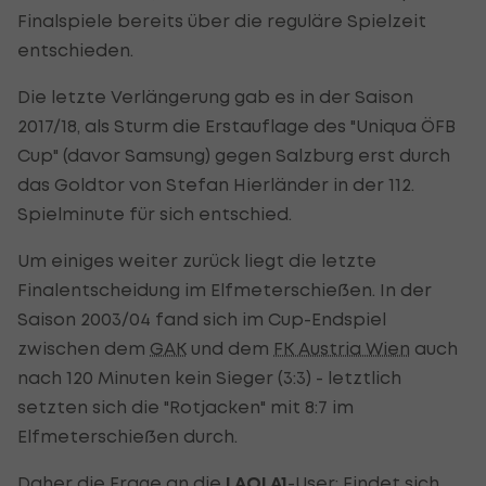
Finalspiele bereits über die reguläre Spielzeit
entschieden.
Die letzte Verlängerung gab es in der Saison
2017/18, als Sturm die Erstauflage des "Uniqua ÖFB
Cup" (davor Samsung) gegen Salzburg erst durch
das Goldtor von Stefan Hierländer in der 112.
Spielminute für sich entschied.
Um einiges weiter zurück liegt die letzte
Finalentscheidung im Elfmeterschießen. In der
Saison 2003/04 fand sich im Cup-Endspiel
zwischen dem
GAK
und dem
FK Austria Wien
auch
nach 120 Minuten kein Sieger (3:3) - letztlich
setzten sich die "Rotjacken" mit 8:7 im
Elfmeterschießen durch.
Daher die Frage an die
LAOLA1
-User: Findet sich