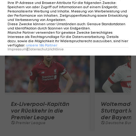
Ihre IP-Adresse und Browser-Attribute für die folgenden Zwecke
:
Andalusier in Vallecas mit 2:1 für sich entscheiden.
Speichern von oder Zugriff auf Informationen auf einem Endgerät;
Personalisierte Werbung und Inhalte, Messung von Werbeleistung und
der Performance von Inhalten, Zielgruppenforschung sowie Entwicklung
und Verbesserung von Angeboten
.
Diese Zwecke können unter Umständen auch
:
Genaue Standortdaten
und Identifikation durch Scannen von Endgeräten
.
Mehr zum Thema
Manche Partner verwenden für gewisse Zwecke berechtigtes
Interesse als Rechtsgrundlage für die Datenverarbeitung. Details
dazu, sowie die Möglichkeit Ihr Widerspruchsrecht auszuüben, sind hier
verfügbar
:
unsere
186
Partner
Impressum
|
Datenschutzrichtlinie
Ex-Liverpool-Kapitän
Woltemade-
vor Rückkehr in die
Stuttgart le
Premier League
der Bayern 
Premier League
Deutsche Bunde