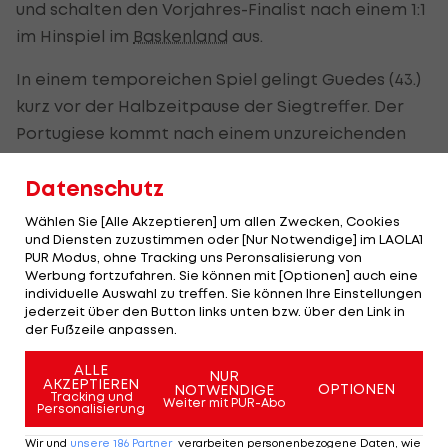
und schalten den Vorjahres-Finalist nach einem 1:1
im Hinspiel im
Baskenland
aus.
In einem temporeichen Spiel gelingt Guedes (43.)
kurz vor der Halbzeitpause der Siegtreffer. Der
Portugiese kommt nach einem unzureichenden
Klärungsversuch der Bilbao-Defensive aus rund 25
Datenschutz
Metern zum Abschluss und knallt das Leder
unhaltbar ins rechte Eck.
Wählen Sie [Alle Akzeptieren] um allen Zwecken, Cookies
und Diensten zuzustimmen oder [Nur Notwendige] im LAOLA1
Bilbao, das im Achtelfinale den
FC Barcelona
und
PUR Modus, ohne Tracking uns Peronsalisierung von
Werbung fortzufahren. Sie können mit [Optionen] auch eine
im Viertelfinale
Real Madrid
besiegte, dominiert
individuelle Auswahl zu treffen. Sie können Ihre Einstellungen
im zweiten Spielabschnitt nach Belieben, der
jederzeit über den Button links unten bzw. über den Link in
der Fußzeile anpassen.
Ausgleich gelingt jedoch nicht.
ALLE
NUR
Der Final-Gegner von Valencia wird am
AKZEPTIEREN
OPTIONEN
NOTWENDIGE
Tracking und
Weiter mit PUR-Abo
Donnerstag zwischen Real Betis und Rayo
Personalisierung
Vallecano bestimmt. Das Hinspiel konnten die
Wir und
unsere
186
Partner
verarbeiten personenbezogene Daten, wie