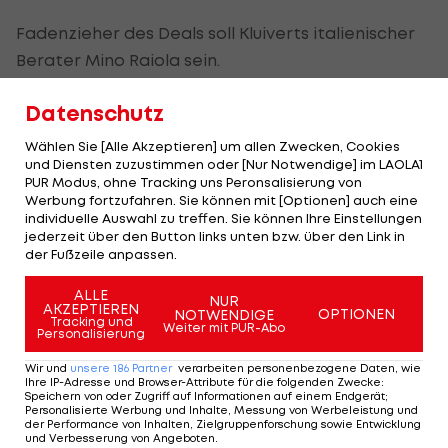
Fadenzieher des Deals soll Kluiverts italienischer
Berater Mino Raiola sein.
Der Linksaußen, der im März für die
Datenschutz
niederländische Nationalelf debütierte, hat in
Wählen Sie [Alle Akzeptieren] um allen Zwecken, Cookies
Amsterdam noch bis 2019 Vertrag, will diesen aber
und Diensten zuzustimmen oder [Nur Notwendige] im LAOLA1
nicht erfüllen.
PUR Modus, ohne Tracking uns Peronsalisierung von
Werbung fortzufahren. Sie können mit [Optionen] auch eine
individuelle Auswahl zu treffen. Sie können Ihre Einstellungen
Ein erstes Angebot der Römer über 15 Millionen
jederzeit über den Button links unten bzw. über den Link in
Euro soll noch abgelehnt worden sein, Ajax
der Fußzeile anpassen.
verlangt 20 Millionen. Kluivert und die "Giallorossi"
ALLE
NUR
sollen sich bereits einig sein.
AKZEPTIEREN
OPTIONEN
NOTWENDIGE
Tracking und
Weiter mit PUR-Abo
Personalisierung
Wir und
unsere
186
Partner
verarbeiten personenbezogene Daten, wie
Mehr zum Thema
Ihre IP-Adresse und Browser-Attribute für die folgenden Zwecke
:
Speichern von oder Zugriff auf Informationen auf einem Endgerät;
Personalisierte Werbung und Inhalte, Messung von Werbeleistung und
der Performance von Inhalten, Zielgruppenforschung sowie Entwicklung
und Verbesserung von Angeboten
.