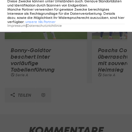
Diese Zwecke können unter Umständen auch
:
Genaue Standortdaten
und Identifikation durch Scannen von Endgeräten
.
Manche Partner verwenden für gewisse Zwecke berechtigtes
Interesse als Rechtsgrundlage für die Datenverarbeitung. Details
dazu, sowie die Möglichkeit Ihr Widerspruchsrecht auszuüben, sind hier
verfügbar
:
unsere
186
Partner
Impressum
|
Datenschutzrichtlinie
Bonny-Goldtor
Poschs Co
beschert Inter
überrascht 
vorläufige
mit souver
Tabellenführung
Heimsieg
Serie A
Serie A
TEILEN
KOMMENTARE