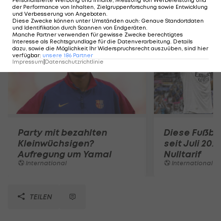
Personalisierte Werbung und Inhalte, Messung von Werbeleistung und
der Performance von Inhalten, Zielgruppenforschung sowie Entwicklung
Mehr zum Thema
und Verbesserung von Angeboten
.
Diese Zwecke können unter Umständen auch
:
Genaue Standortdaten
und Identifikation durch Scannen von Endgeräten
.
Manche Partner verwenden für gewisse Zwecke berechtigtes
Interesse als Rechtsgrundlage für die Datenverarbeitung. Details
dazu, sowie die Möglichkeit Ihr Widerspruchsrecht auszuüben, sind hier
verfügbar
:
unsere
186
Partner
Impressum
|
Datenschutzrichtlinie
Party mit bezahlten
Diese Fußbal
Kleinwüchsigen?
seit Juli 202
Aufregung um Yamal
Nulltarif
International
International
TEILEN