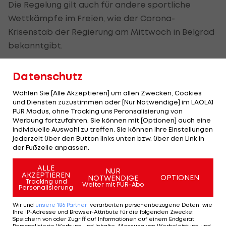
Die Regelung gilt auch für andere sportliche
Wettkämpfe im Freien, wie der Corona-
Krisenstab der Regierung am Mittwoch in Belgrad
bekanntgibt.
Mit dem Einbruch der Corona-Pandemie hatten
Datenschutz
die Behörden im März sämtliche Ligen gestoppt.
Wählen Sie [Alle Akzeptieren] um allen Zwecken, Cookies
Am kommenden Wochenende wird es erstmals
und Diensten zuzustimmen oder [Nur Notwendige] im LAOLA1
wieder Fußballspiele geben. Die 27. Runde der
PUR Modus, ohne Tracking uns Peronsalisierung von
Werbung fortzufahren. Sie können mit [Optionen] auch eine
Superliga findet allerdings noch ohne Publikum
individuelle Auswahl zu treffen. Sie können Ihre Einstellungen
statt.
jederzeit über den Button links unten bzw. über den Link in
der Fußzeile anpassen.
Der legendäre Durchmarsch des FC
Am Stammtisch bei
ALLE
NUR
Wacker Tirol I #Zwarakonferenz History
Christopher Knett
AKZEPTIEREN
OPTIONEN
NOTWENDIGE
Tracking und
Weiter mit PUR-Abo
Personalisierung
Zwarakonferenz
Stammtisch
Wir und
unsere
186
Partner
verarbeiten personenbezogene Daten, wie
Ihre IP-Adresse und Browser-Attribute für die folgenden Zwecke
:
Speichern von oder Zugriff auf Informationen auf einem Endgerät;