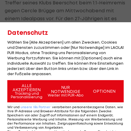
Treffer seines Klubs Beerschot beim 1:1-Heimremis
gegen Cercle Brügge am Mittwochabend mit
einem Idealpass vor. Für den 27-Jährigen ist es
bereits der zehnte Assists, daneben hat er auch
Datenschutz
elfmal selbst ins Tor getroffen.
Wählen Sie [Alle Akzeptieren] um allen Zwecken, Cookies
Bei 21 Scorerpunkten hält neben ihm in der Liga
und Diensten zuzustimmen oder [Nur Notwendige] im LAOLA1
PUR Modus, ohne Tracking uns Peronsalisierung von
bisher nur Genks Paul Onuachu.
Werbung fortzufahren. Sie können mit [Optionen] auch eine
individuelle Auswahl zu treffen. Sie können Ihre Einstellungen
jederzeit über den Button links unten bzw. über den Link in
Der legendäre Durchmarsch des FC
Am Stammtisch bei
der Fußzeile anpassen.
Wacker Tirol I #Zwarakonferenz History
Christopher Knett
ALLE
Zwarakonferenz
Stammtisch
NUR
AKZEPTIEREN
OPTIONEN
NOTWENDIGE
Tracking und
Weiter mit PUR-Abo
Personalisierung
Wir und
unsere
186
Partner
verarbeiten personenbezogene Daten, wie
Ihre IP-Adresse und Browser-Attribute für die folgenden Zwecke
:
Speichern von oder Zugriff auf Informationen auf einem Endgerät;
Mehr zum Thema
Personalisierte Werbung und Inhalte, Messung von Werbeleistung und
der Performance von Inhalten, Zielgruppenforschung sowie Entwicklung
und Verbesserung von Angeboten
.