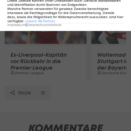
Diese Zwecke können unter Umständen auch
:
Genaue Standortdaten
und Identifikation durch Scannen von Endgeräten
.
Manche Partner verwenden für gewisse Zwecke berechtigtes
Interesse als Rechtsgrundlage für die Datenverarbeitung. Details
dazu, sowie die Möglichkeit Ihr Widerspruchsrecht auszuüben, sind hier
verfügbar
:
unsere
186
Partner
Impressum
|
Datenschutzrichtlinie
Ex-Liverpool-Kapitän
Woltemade-
vor Rückkehr in die
Stuttgart le
Premier League
der Bayern 
Premier League
Deutsche Bunde
TEILEN
KOMMENTARE