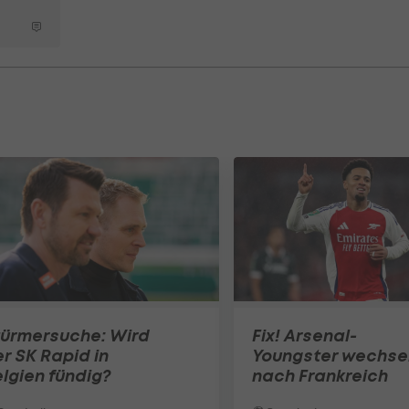
türmersuche: Wird
Fix! Arsenal-
r SK Rapid in
Youngster wechse
lgien fündig?
nach Frankreich