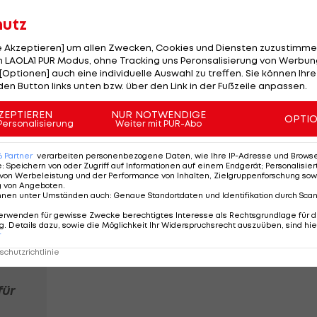
ie Bühne geht. Ex-Austria-Coach Thorsten Fink konnte
hutz
le Akzeptieren] um allen Zwecken, Cookies und Diensten zuzustimme
nkt. Belgien ist eine Topliga, Genk ist ein toller Klub u
 LAOLA1 PUR Modus, ohne Tracking uns Peronsalisierung von Werbung
 meint Sattlberger.
[Optionen] auch eine individuelle Auswahl zu treffen. Sie können Ihre
den Button links unten bzw. über den Link in der Fußzeile anpassen.
ag bis 2029. Aktuell ist er Teil des ÖFB-U21-
ZEPTIEREN
NUR NOTWENDIGE
OPTI
Personalisierung
Weiter mit PUR-Abo
6
Partner
verarbeiten personenbezogene Daten, wie Ihre IP-Adresse und Browser-
e
:
Speichern von oder Zugriff auf Informationen auf einem Endgerät; Personalisi
von Werbeleistung und der Performance von Inhalten, Zielgruppenforschung sow
Fix! SK Rapid leiht
g von Angeboten
.
nicht
Stürmer von Stoke
nnen unter Umständen auch
:
Genaue Standortdaten und Identifikation durch Sca
ader
City aus
erwenden für gewisse Zwecke berechtigtes Interesse als Rechtsgrundlage für d
. Details dazu, sowie die Möglichkeit Ihr Widerspruchsrecht auszuüben, sind hie
Bundesliga
r
chutzrichtlinie
ür