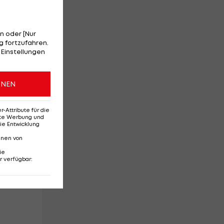
n oder [Nur
nd
 fortzufahren.
 Einstellungen
ONEN
Attribute für die
erte Werbung und
ie Entwicklung
nnen von
ie
r verfügbar
: