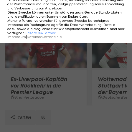
Personalisierte Werbung und Inhalte, Messung von Werbeleistung und
der Performance von Inhalten, Zielgruppenforschung sowie Entwicklung
Mehr zum Thema
und Verbesserung von Angeboten
.
Diese Zwecke können unter Umständen auch
:
Genaue Standortdaten
und Identifikation durch Scannen von Endgeräten
.
Manche Partner verwenden für gewisse Zwecke berechtigtes
Interesse als Rechtsgrundlage für die Datenverarbeitung. Details
dazu, sowie die Möglichkeit Ihr Widerspruchsrecht auszuüben, sind hier
verfügbar
:
unsere
186
Partner
Impressum
|
Datenschutzrichtlinie
Ex-Liverpool-Kapitän
Woltemade-
vor Rückkehr in die
Stuttgart le
Premier League
der Bayern 
Premier League
Deutsche Bunde
TEILEN