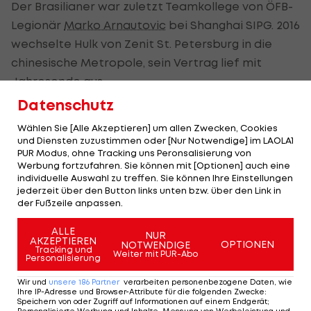
Der Brasilianer war zuletzt Teamkollege von ÖFB-
Legionär
Marko Arnautovic
bei Shanghai SIPG. 2016
wechselte Hulk von Zenit St. Petersburg in die
chinesische Metropole, sein Vertrag lief mit
Jahresende aus.
Datenschutz
Vor seinem Engagement in Russland spielte Hulk
Wählen Sie [Alle Akzeptieren] um allen Zwecken, Cookies
für den FC Porto, mit dem er 2011 die Europa
und Diensten zuzustimmen oder [Nur Notwendige] im LAOLA1
League gewinnen konnte. Der Brasilianer
PUR Modus, ohne Tracking uns Peronsalisierung von
Werbung fortzufahren. Sie können mit [Optionen] auch eine
absolvierte 48 Länderspiele für die "Selecao", 2014
individuelle Auswahl zu treffen. Sie können Ihre Einstellungen
nahm er an der WM im eigenen Land teil.
jederzeit über den Button links unten bzw. über den Link in
der Fußzeile anpassen.
Der legendäre Durchmarsch des FC
Am Stammtisch bei
ALLE
NUR
Wacker Tirol I #Zwarakonferenz History
Christopher Knett
AKZEPTIEREN
OPTIONEN
NOTWENDIGE
Tracking und
Weiter mit PUR-Abo
Personalisierung
Zwarakonferenz
Stammtisch
Wir und
unsere
186
Partner
verarbeiten personenbezogene Daten, wie
Ihre IP-Adresse und Browser-Attribute für die folgenden Zwecke
:
Speichern von oder Zugriff auf Informationen auf einem Endgerät;