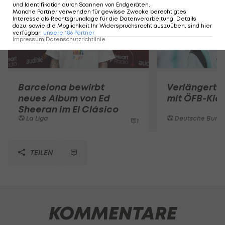
und Identifikation durch Scannen von Endgeräten
.
Manche Partner verwenden für gewisse Zwecke berechtigtes
Interesse als Rechtsgrundlage für die Datenverarbeitung. Details
dazu, sowie die Möglichkeit Ihr Widerspruchsrecht auszuüben, sind hier
verfügbar
:
unsere
186
Partner
Impressum
|
Datenschutzrichtlinie
Barcelona bewirbt
Verlängert R
neues Album von Ed
mit ÖFB-Kic
Sheeran im El Clásico
La Liga
Deutsche Bunde
1
TEILEN
KOMMENTARE