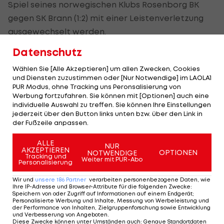
Spiel seines norwegischen Klubs Rosenborg BK
gegen SK Brann (1:2) mit einer Leistenverletzung
ausgewechselt werden.
Datenschutz
Auf der Bank vergoss der "Lord" bittere Tränen,
eine Verletzung gut drei Wochen vor WM-Start
Wählen Sie [Alle Akzeptieren] um allen Zwecken, Cookies
und Diensten zuzustimmen oder [Nur Notwendige] im LAOLA1
bedeutet wohl das Endrunden-Aus für den nicht
PUR Modus, ohne Tracking uns Peronsalisierung von
unumstrittenen Angreifer.
Werbung fortzufahren. Sie können mit [Optionen] auch eine
individuelle Auswahl zu treffen. Sie können Ihre Einstellungen
jederzeit über den Button links unten bzw. über den Link in
Bendtner feierte im Herbst sein Comeback in
der Fußzeile anpassen.
dänischen Nationalteam und war mit einem
Treffer beim WM-Playoff-Sieg der Skandinavier
ALLE
NUR
AKZEPTIEREN
OPTIONEN
NOTWENDIGE
gegen Irland (Gesamt 5:1) beteiligt.
Tracking und
Weiter mit PUR-Abo
Personalisierung
Wir und
unsere
186
Partner
verarbeiten personenbezogene Daten, wie
Ihre IP-Adresse und Browser-Attribute für die folgenden Zwecke
:
Mehr zum Thema
Speichern von oder Zugriff auf Informationen auf einem Endgerät;
Personalisierte Werbung und Inhalte, Messung von Werbeleistung und
der Performance von Inhalten, Zielgruppenforschung sowie Entwicklung
und Verbesserung von Angeboten
.
Diese Zwecke können unter Umständen auch
:
Genaue Standortdaten