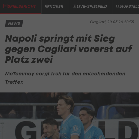
SPIELBERICHT
TICKER
LIVE-SPIELFELD
AUFSTEL
Cagliari, 20.03.26 20:35
NEWS
Napoli springt mit Sieg
gegen Cagliari vorerst auf
Platz zwei
McTominay sorgt früh für den entscheidenden
Treffer.