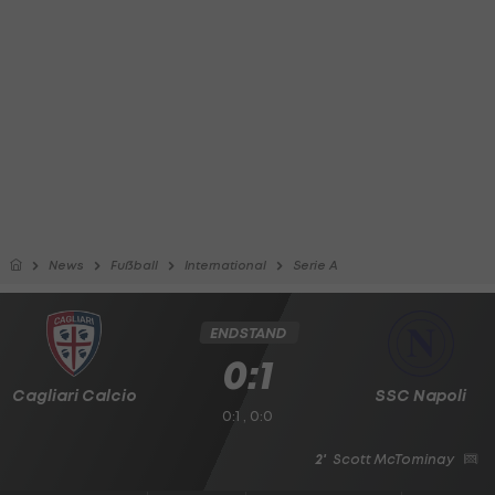
News
Fußball
International
Serie A
ENDSTAND
0:1
Cagliari Calcio
SSC Napoli
0:1 , 0:0
2'
Scott McTominay