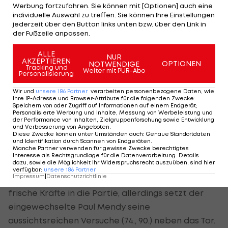
Führung souverän und erspielt sich weitere gute
Werbung fortzufahren. Sie können mit [Optionen] auch eine
individuelle Auswahl zu treffen. Sie können Ihre Einstellungen
Möglichkeiten, verpasst es jedoch, frühzeitig für
jederzeit über den Button links unten bzw. über den Link in
eine Vorentscheidung zu sorgen.
der Fußzeile anpassen.
Kevin De Bruyne (52.) und der überaus auffällige
ALLE
NUR
AKZEPTIEREN
OPTIONEN
NOTWENDIGE
McTominay (56.) bringen den Ball zielgerichtet auf
Tracking und
Weiter mit PUR-Abo
Personalisierung
das Tor, bleiben im Abschluss aber glücklos. Ein
Wir und
unsere
186
Partner
verarbeiten personenbezogene Daten, wie
weiterer Kopfball von Mctominay (62.) verfehlt
Ihre IP-Adresse und Browser-Attribute für die folgenden Zwecke
:
Speichern von oder Zugriff auf Informationen auf einem Endgerät;
das Gehäuse knapp.
Personalisierte Werbung und Inhalte, Messung von Werbeleistung und
der Performance von Inhalten, Zielgruppenforschung sowie Entwicklung
und Verbesserung von Angeboten
.
Auf der Gegenseite steckt Cagliari nicht auf und
Diese Zwecke können unter Umständen auch
:
Genaue Standortdaten
und Identifikation durch Scannen von Endgeräten
.
drängt phasenweise auf den Ausgleich, doch
Manche Partner verwenden für gewisse Zwecke berechtigtes
Interesse als Rechtsgrundlage für die Datenverarbeitung. Details
Esposito (67.) schießt knapp am Kasten vorbei.
dazu, sowie die Möglichkeit Ihr Widerspruchsrecht auszuüben, sind hier
verfügbar
:
unsere
186
Partner
Impressum
|
Datenschutzrichtlinie
Die Hausherren werfen in der Schlussphase
frische Kräfte in die Partie, allerdings setzt der
eingewechselte Paul Mendy seine
aussichtsreichen Versuche (74., 90.) neben das Tor.