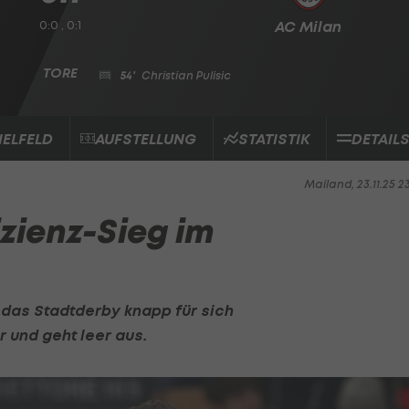
0:0 , 0:1
AC Milan
54'
Christian Pulisic
IELFELD
AUFSTELLUNG
STATISTIK
DETAIL
Mailand, 23.11.25 2
izienz-Sieg im
das Stadtderby knapp für sich
r und geht leer aus.