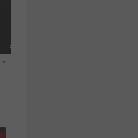
S
TABELLE
3:02