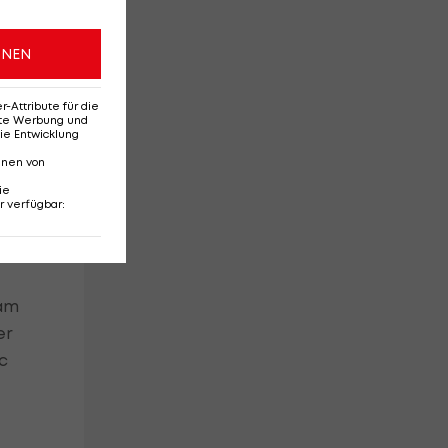
ng
ONEN
Attribute für die
erte Werbung und
ie Entwicklung
en,
nnen von
ie
r verfügbar
:
ram
er
c