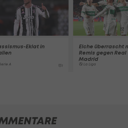
ssismus-Eklat in
Elche überrascht 
alien
Remis gegen Real
Madrid
erie A
La Liga
1
MMENTARE