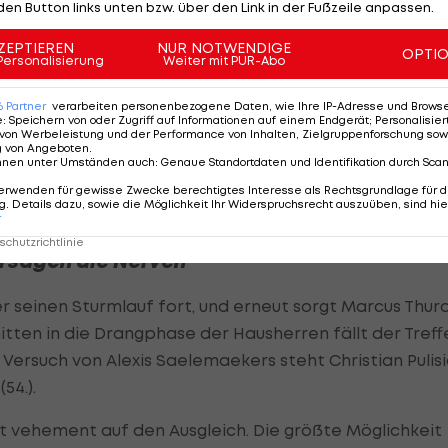
den Button links unten bzw. über den Link in der Fußzeile anpassen.
t sich mit hohem Ballbesitzanteil immer wieder
ZEPTIEREN
NUR NOTWENDIGE
tandardsituationen. Die beste Gelegenheit zur Führu
OPTI
Personalisierung
Weiter mit PUR-Abo
l in der 27. Minute nur am Pfosten landet.
6
Partner
verarbeiten personenbezogene Daten, wie Ihre IP-Adresse und Browser-
e
:
Speichern von oder Zugriff auf Informationen auf einem Endgerät; Personalisi
chuss den gegnerischen Keeper (37.). Der
AC Milan
von Werbeleistung und der Performance von Inhalten, Zielgruppenforschung sow
g von Angeboten
.
 Defensive und kommt nur zu vereinzelten Torabschlüss
nnen unter Umständen auch
:
Genaue Standortdaten und Identifikation durch Sca
erwenden für gewisse Zwecke berechtigtes Interesse als Rechtsgrundlage für d
. Details dazu, sowie die Möglichkeit Ihr Widerspruchsrecht auszuüben, sind hie
r
chutzrichtlinie
ersagen die Nerven
r seinen Sturmlauf fort, und erneut sorgt Marcus Thu
mitten in die Drangphase der Hausherren fällt der Treff
ersuch von Alexis Saelemaekers steht Christian Pulisi
54.).
gt vehement auf den Ausgleich. Die größte Möglichkeit