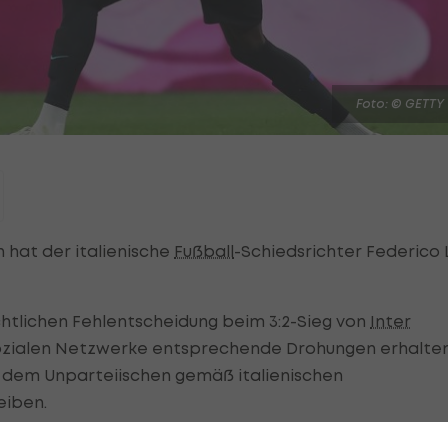
Foto: © GETTY
 hat der italienische
Fußball
-Schiedsrichter Federico 
chtlichen Fehlentscheidung beim 3:2-Sieg von
Inter
ozialen Netzwerke entsprechende Drohungen erhalten
hl dem Unparteiischen gemäß italienischen
eiben.