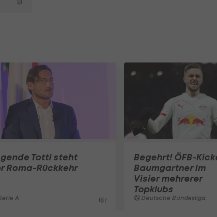
gende Totti steht
Begehrt! ÖFB-Kick
or Roma-Rückkehr
Baumgartner im
Visier mehrerer
Topklubs
erie A
Deutsche Bundesliga
1