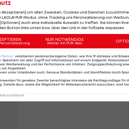
hutz
le Akzeptieren] um allen Zwecken, Cookies und Diensten zuzustimme
 LAOLA1 PUR Modus, ohne Tracking uns Peronsalisierung von Werbung
[Optionen] auch eine individuelle Auswahl zu treffen. Sie können Ihre
Heimspiel der Mailänder dem bereits verwarnten Ju
den Button links unten bzw. über den Link in der Fußzeile anpassen.
eitpause nach einem vermeintlichen Foul Gelb-Rot
ZEPTIEREN
NUR NOTWENDIGE
OPTI
Personalisierung
Weiter mit PUR-Abo
s Kalulu seinen Gegenspieler gar nicht berührte. Da der
6
Partner
verarbeiten personenbezogene Daten, wie Ihre IP-Adresse und Browser-
atzverweisen eingreifen darf, blieb es bei der
e
:
Speichern von oder Zugriff auf Informationen auf einem Endgerät; Personalisi
von Werbeleistung und der Performance von Inhalten, Zielgruppenforschung sow
g von Angeboten
.
nnen unter Umständen auch
:
Genaue Standortdaten und Identifikation durch Sca
Penna berichtete von Drohungen gegen sich selbst und
erwenden für gewisse Zwecke berechtigtes Interesse als Rechtsgrundlage für d
. Details dazu, sowie die Möglichkeit Ihr Widerspruchsrecht auszuüben, sind hie
tete.
r
chutzrichtlinie