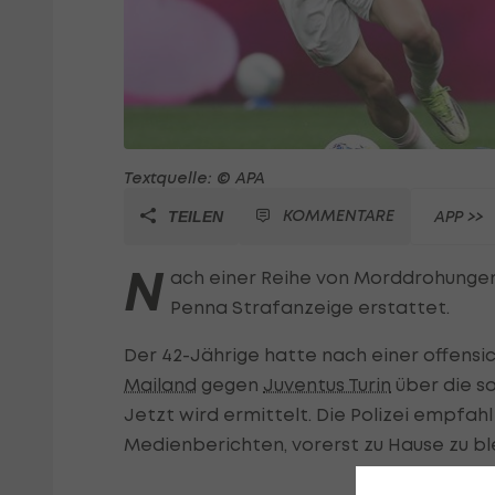
Textquelle: © APA
KOMMENTARE
APP >>
TEILEN
N
ach einer Reihe von Morddrohungen
Penna Strafanzeige erstattet.
Der 42-Jährige hatte nach einer offensi
Mailand
gegen
Juventus Turin
über die s
Jetzt wird ermittelt. Die Polizei empfa
Medienberichten, vorerst zu Hause zu bl