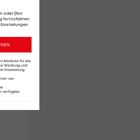
n oder [Nur
 fortzufahren.
 Einstellungen
ve-
ONEN
Attribute für die
erte Werbung und
ie Entwicklung
nnen von
ie
r verfügbar
: