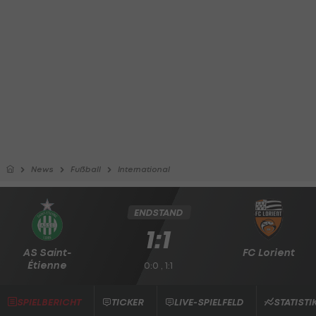
News
Fußball
International
ENDSTAND
1:1
AS Saint-
FC Lorient
Étienne
0:0 , 1:1
SPIELBERICHT
TICKER
LIVE-SPIELFELD
STATISTI