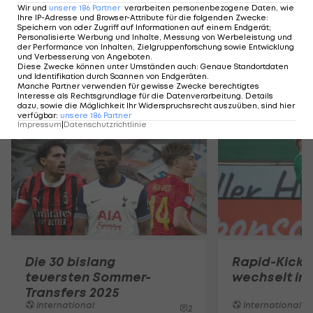
Wir und
unsere
186
Partner
verarbeiten personenbezogene Daten, wie
VIDEO: Das sagt Messi zu seinem Barca-Abgang
Ihre IP-Adresse und Browser-Attribute für die folgenden Zwecke
:
Speichern von oder Zugriff auf Informationen auf einem Endgerät;
Personalisierte Werbung und Inhalte, Messung von Werbeleistung und
der Performance von Inhalten, Zielgruppenforschung sowie Entwicklung
und Verbesserung von Angeboten
.
Diese Zwecke können unter Umständen auch
:
Genaue Standortdaten
und Identifikation durch Scannen von Endgeräten
.
Manche Partner verwenden für gewisse Zwecke berechtigtes
Mehr zum Thema
Interesse als Rechtsgrundlage für die Datenverarbeitung. Details
dazu, sowie die Möglichkeit Ihr Widerspruchsrecht auszuüben, sind hier
verfügbar
:
unsere
186
Partner
Impressum
|
Datenschutzrichtlinie
Die 30 bislang
Rapid-Kicke
teuersten Sommer-
wechselt in d
Transfers 2025
International
International
2