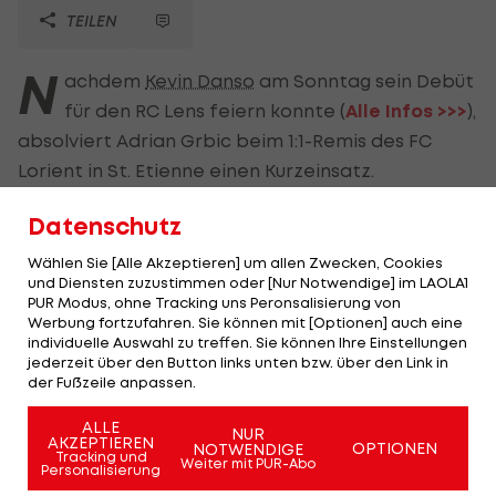
TEILEN
N
achdem
Kevin Danso
am Sonntag sein Debüt
für den RC Lens feiern konnte (
Alle Infos >>>
),
absolviert Adrian Grbic beim 1:1-Remis des FC
Lorient in St. Etienne einen Kurzeinsatz.
Der neunfache ÖFB-Team-Stürmer kommt in der
Datenschutz
81. Minute zu seinem Saison-Debüt, zu diesem
Wählen Sie [Alle Akzeptieren] um allen Zwecken, Cookies
Zeitpunkt sind die Tore bereits gefallen. ÖFB-U21-
und Diensten zuzustimmen oder [Nur Notwendige] im LAOLA1
PUR Modus, ohne Tracking uns Peronsalisierung von
Nationalspieler Daniliuc sieht das 0:0 seines OGC
Werbung fortzufahren. Sie können mit [Optionen] auch eine
Nizza gegen
Stade Reims
nur von der Ersatzbank
individuelle Auswahl zu treffen. Sie können Ihre Einstellungen
jederzeit über den Button links unten bzw. über den Link in
aus.
der Fußzeile anpassen.
Andernorts siegt Angers in Strasbourg 2:0,
ALLE
NUR
AKZEPTIEREN
Clermont Foot
gewinnt mit Ex-Hartberger Jodel
OPTIONEN
NOTWENDIGE
Tracking und
Weiter mit PUR-Abo
Personalisierung
Dossou 2:0 bei Girondins Bordeaux.