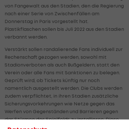
von Fangewalt aus den Stadien, den die Regierung
nach einer Serie von Zwischenfällen am
Donnerstag in Paris vorgestellt hat.
Plastikflaschen sollen bis Juli 2022 aus den Stadien
verbannt werden.
Verstärkt sollen randalierende Fans individuell zur
Rechenschaft gezogen werden, sowohl mit
Stadionverboten als auch Bußgeldern, statt den
Verein oder alle Fans mit Sanktionen zu belegen.
Geprüft wird, ob Tickets künftig nur noch
namentlich ausgestellt werden. Die Clubs werden
zudem verpflichtet, in ihren Stadien zusätzliche
Sicherungsvorkehrungen wie Netze gegen das
Werfen von Gegenständen und Barrieren gegen
das Stürmen des Spielfelds zu installieren. Diese
sollen je nach der Gefahrenlage einer Partie zur