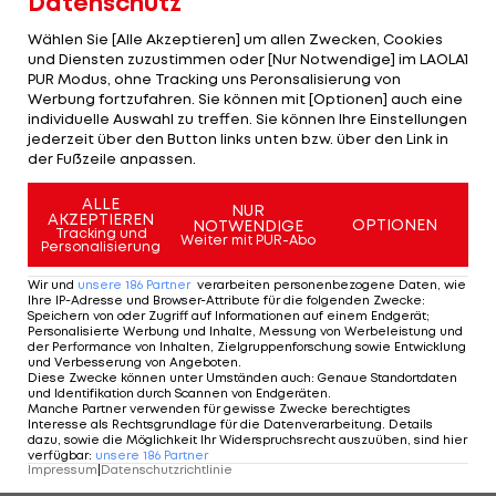
Datenschutz
Anwendung kommen.
Wählen Sie [Alle Akzeptieren] um allen Zwecken, Cookies
und Diensten zuzustimmen oder [Nur Notwendige] im LAOLA1
Klare Abläufe wurden für den möglichen Abbruch
PUR Modus, ohne Tracking uns Peronsalisierung von
eines Spiels nach Unregelmäßigkeiten definiert. In
Werbung fortzufahren. Sie können mit [Optionen] auch eine
individuelle Auswahl zu treffen. Sie können Ihre Einstellungen
Absprache zwischen Schiedsrichter und Polizei
jederzeit über den Button links unten bzw. über den Link in
soll nun spätestens nach 30 Minuten entschieden
der Fußzeile anpassen.
sein, ob eine Partie abgebrochen wird, was
ALLE
NUR
Zuschauern und Medien dann mitgeteilt wird.
AKZEPTIEREN
OPTIONEN
NOTWENDIGE
Tracking und
Weiter mit PUR-Abo
Personalisierung
An der Erarbeitung des Aktionsplans waren die
Wir und
unsere
186
Partner
verarbeiten personenbezogene Daten, wie
Fußballverbände sowie das Innen-, Justiz- und
Ihre IP-Adresse und Browser-Attribute für die folgenden Zwecke
:
Speichern von oder Zugriff auf Informationen auf einem Endgerät;
Sportministerium beteiligt. Direkter Auslöser war
Personalisierte Werbung und Inhalte, Messung von Werbeleistung und
der Performance von Inhalten, Zielgruppenforschung sowie Entwicklung
der Abbruch der Partie Lyon gegen Marseille am
und Verbesserung von Angeboten
.
Diese Zwecke können unter Umständen auch
:
Genaue Standortdaten
21. November. Dabei war Marseilles Dimitri Payet
und Identifikation durch Scannen von Endgeräten
.
Manche Partner verwenden für gewisse Zwecke berechtigtes
von einer vollen Wasserflasche am Kopf getroffen
Interesse als Rechtsgrundlage für die Datenverarbeitung. Details
dazu, sowie die Möglichkeit Ihr Widerspruchsrecht auszuüben, sind hier
worden und zu Boden gegangen. Seit August
verfügbar
:
unsere
186
Partner
Impressum
|
Datenschutzrichtlinie
häufen sich in Frankreich bei Spielen der
Ligue 1