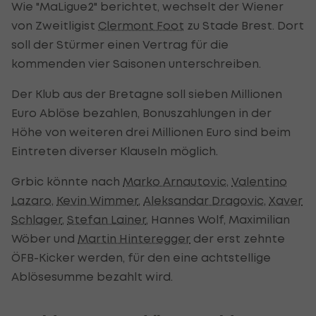
Wie "MaLigue2" berichtet, wechselt der Wiener
von Zweitligist
Clermont Foot
zu Stade Brest. Dort
soll der Stürmer einen Vertrag für die
kommenden vier Saisonen unterschreiben.
Der Klub aus der Bretagne soll sieben Millionen
Euro Ablöse bezahlen, Bonuszahlungen in der
Höhe von weiteren drei Millionen Euro sind beim
Eintreten diverser Klauseln möglich.
Grbic könnte nach
Marko Arnautovic
,
Valentino
Lazaro
,
Kevin Wimmer
,
Aleksandar Dragovic
,
Xaver
Schlager
,
Stefan Lainer
, Hannes Wolf, Maximilian
Wöber und
Martin Hinteregger
der erst zehnte
ÖFB-Kicker werden, für den eine achtstellige
Ablösesumme bezahlt wird.