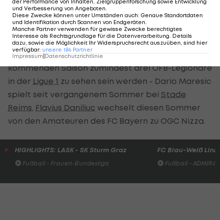
der Performance von Inhalten, Zielgruppenforschung sowie Entwicklung
Verbindung gebracht, darunter auch
Eintracht
und Verbesserung von Angeboten
.
Diese Zwecke können unter Umständen auch
:
Genaue Standortdaten
Frankfurt
, Olympique Lyon, Olympique Marseille,
und Identifikation durch Scannen von Endgeräten
.
Manche Partner verwenden für gewisse Zwecke berechtigtes
Brighton & Hove Albion und Celtic.
Interesse als Rechtsgrundlage für die Datenverarbeitung. Details
dazu, sowie die Möglichkeit Ihr Widerspruchsrecht auszuüben, sind hier
verfügbar
:
unsere
186
Partner
Es deutet also alles darauf hin, dass in der
Impressum
|
Datenschutzrichtlinie
kommenden Saison zumindest drei ÖFB-Legionäre
in der
Ligue 1
zu sehen sein werden - Dario Maresic
spielt seit vergangenem Sommer bei
Stade
Reims
,
Flavius Daniliuc
wechselt diesen Sommer
von den Amateuren des FC Bayern zu OGC Nizza.
HIGHLIGHTS: LASK - SK Sturm Graz
FC Blau-Weiß Linz 
Fußball - Frauen-Bundesliga
Fußball - ADMIRAL 