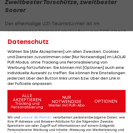
Zweitbester Torschütze, zweitbester
Scorer
Der ehemalige U21-Teamstürmer ist im
vergangenen Sommer ablösefrei vom
SCR Altach
in die Ligue 2 gewechselt und hat bei
Clermont
Datenschutz
Foot
voll eingeschlagen.
Wählen Sie [Alle Akzeptieren] um allen Zwecken, Cookies
und Diensten zuzustimmen oder [Nur Notwendige] im LAOLA1
In 26 Meisterschaftsspielen gelangen ihm 17 Tore
PUR Modus, ohne Tracking uns Peronsalisierung von
Werbung fortzufahren. Sie können mit [Optionen] auch eine
und vier Assists. Damit beendet der frühere
individuelle Auswahl zu treffen. Sie können Ihre Einstellungen
Stuttgart-Nachwuchskicker die abgebrochene
jederzeit über den Button links unten bzw. über den Link in
der Fußzeile anpassen.
Saison hinter Tino Kadewere (Le Harve, 20 Tore)
auf Rang zwei der Torschützenliste und ist mit 20
ALLE
NUR
AKZEPTIEREN
Scorerpunkten auch zweitbester Scorer der Liga.
OPTIONEN
NOTWENDIGE
Tracking und
Weiter mit PUR-Abo
Personalisierung
Stade Brest hat die ebenfalls abgebrochene
Wir und
unsere
186
Partner
verarbeiten personenbezogene Daten, wie
Saison in der
Ligue 1
auf dem 14. Platz beendet.
Ihre IP-Adresse und Browser-Attribute für die folgenden Zwecke
:
Speichern von oder Zugriff auf Informationen auf einem Endgerät;
Grbic wurde zuletzt mit zahlreichen Klubs in
Personalisierte Werbung und Inhalte, Messung von Werbeleistung und