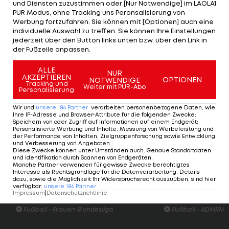
eigenen Strafraum, und der junge Portugiese
und Diensten zuzustimmen oder [Nur Notwendige] im LAOLA1
PUR Modus, ohne Tracking uns Peronsalisierung von
verwandelt den Elfmeter souverän zum 1:2-
Werbung fortzufahren. Sie können mit [Optionen] auch eine
Endstand aus Sicht der "Wolves".
individuelle Auswahl zu treffen. Sie können Ihre Einstellungen
jederzeit über den Button links unten bzw. über den Link in
der Fußzeile anpassen.
Die "Clarets" bleiben das vierte Spiel in Folge
ungeschlagen, verabschieden sich mit nun 13
ALLE
NUR
AKZEPTIEREN
Zählern erstmals in dieser Saison aus den
OPTIONEN
NOTWENDIGE
Tracking und
Weiter mit PUR-Abo
Personalisierung
Abstiegsrängen und stehen auf dem 16. Platz, die
Wolves setzen ihre Berg- und Talfahrt fort und
Wir und
unsere
186
Partner
verarbeiten personenbezogene Daten, wie
Ihre IP-Adresse und Browser-Attribute für die folgenden Zwecke
:
liegen mit 20 Zählern auf der elften Position.
Speichern von oder Zugriff auf Informationen auf einem Endgerät;
Personalisierte Werbung und Inhalte, Messung von Werbeleistung und
der Performance von Inhalten, Zielgruppenforschung sowie Entwicklung
Premier League - Spielplan/Ergebnisse >>>
und Verbesserung von Angeboten
.
Diese Zwecke können unter Umständen auch
:
Genaue Standortdaten
und Identifikation durch Scannen von Endgeräten
.
Premier League - Tabelle >>>
Manche Partner verwenden für gewisse Zwecke berechtigtes
Interesse als Rechtsgrundlage für die Datenverarbeitung. Details
dazu, sowie die Möglichkeit Ihr Widerspruchsrecht auszuüben, sind hier
verfügbar
:
unsere
186
Partner
Impressum
|
Datenschutzrichtlinie
HIGHLIGHTS: LASK - SK Sturm Graz
FC Blau-Weiß Linz 
Fußball - Frauen-Bundesliga
Fußball - ADMIRAL 