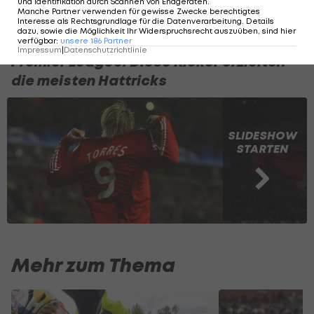
und Identifikation durch Scannen von Endgeräten
.
Premier League
Manche Partner verwenden für gewisse Zwecke berechtigtes
Interesse als Rechtsgrundlage für die Datenverarbeitung. Details
dazu, sowie die Möglichkeit Ihr Widerspruchsrecht auszuüben, sind hier
verfügbar
:
unsere
186
Partner
Impressum
|
Datenschutzrichtlinie
Premier League: Diese Kicker erzielten
die meisten Hattricks
SLIDESHOW
STARTEN
Mehr zum Thema