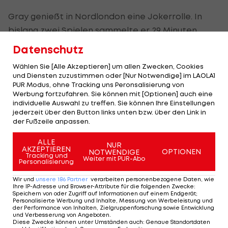
Gray genießt in Nordlondon eine Jokerrolle. In
bislang zwei Spielen sammelte er 29 Minuten.
Datenschutz
Finanzvorwürfe! Heikle
Wählen Sie [Alle Akzeptieren] um allen Zwecken, Cookies
Anhörung gegen PL-
und Diensten zuzustimmen oder [Nur Notwendige] im LAOLA1
Topklub startet
PUR Modus, ohne Tracking uns Peronsalisierung von
Werbung fortzufahren. Sie können mit [Optionen] auch eine
Premier League
individuelle Auswahl zu treffen. Sie können Ihre Einstellungen
jederzeit über den Button links unten bzw. über den Link in
der Fußzeile anpassen.
Irre Vertragslänge!
Chelsea verlängert mit
ALLE
NUR
Jackson
AKZEPTIEREN
OPTIONEN
NOTWENDIGE
Tracking und
Weiter mit PUR-Abo
Personalisierung
Premier League
Wir und
unsere
186
Partner
verarbeiten personenbezogene Daten, wie
Ihre IP-Adresse und Browser-Attribute für die folgenden Zwecke
:
Rekord! Hürzeler als
Speichern von oder Zugriff auf Informationen auf einem Endgerät;
Personalisierte Werbung und Inhalte, Messung von Werbeleistung und
Trainer des Monats
der Performance von Inhalten, Zielgruppenforschung sowie Entwicklung
ausgezeichnet
und Verbesserung von Angeboten
.
Diese Zwecke können unter Umständen auch
:
Genaue Standortdaten