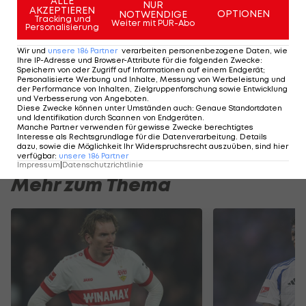
ALLE
NUR
AKZEPTIEREN
OPTIONEN
NOTWENDIGE
Graf "spannende Analysen und fundierte
Tracking und
Weiter mit PUR-Abo
Personalisierung
Experten-Gespräche".
Wir und
unsere
186
Partner
verarbeiten personenbezogene Daten, wie
Ihre IP-Adresse und Browser-Attribute für die folgenden Zwecke
:
Speichern von oder Zugriff auf Informationen auf einem Endgerät;
Am Stammtisch bei Andy Ogris:
I schau a #LigaZWA 
Personalisierte Werbung und Inhalte, Messung von Werbeleistung und
Christopher Knett
Runde)
der Performance von Inhalten, Zielgruppenforschung sowie Entwicklung
und Verbesserung von Angeboten
.
Stammtisch
I schau a LigaZWA
Diese Zwecke können unter Umständen auch
:
Genaue Standortdaten
und Identifikation durch Scannen von Endgeräten
.
Manche Partner verwenden für gewisse Zwecke berechtigtes
Interesse als Rechtsgrundlage für die Datenverarbeitung. Details
dazu, sowie die Möglichkeit Ihr Widerspruchsrecht auszuüben, sind hier
verfügbar
:
unsere
186
Partner
Impressum
|
Datenschutzrichtlinie
Mehr zum Thema