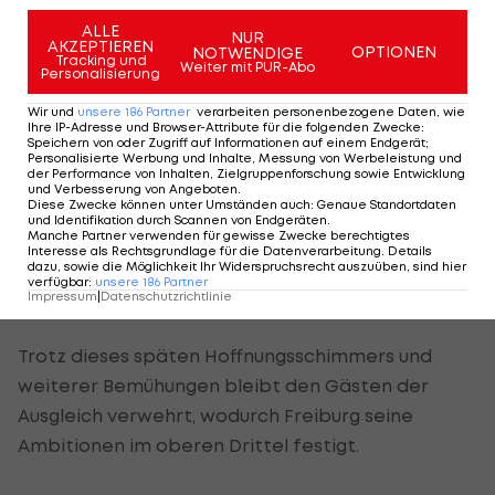
Stöger mit Assist
ALLE
NUR
AKZEPTIEREN
Hektik kommt in der Schlussphase auf, in der der
OPTIONEN
NOTWENDIGE
Tracking und
Weiter mit PUR-Abo
Personalisierung
Video-Assistent eingreift und ein Treffer von
Haris
Tabakovic
zunächst wegen einer Abseitsstellung
Wir und
unsere
186
Partner
verarbeiten personenbezogene Daten, wie
Ihre IP-Adresse und Browser-Attribute für die folgenden Zwecke
:
aberkannt wird.
Speichern von oder Zugriff auf Informationen auf einem Endgerät;
Personalisierte Werbung und Inhalte, Messung von Werbeleistung und
der Performance von Inhalten, Zielgruppenforschung sowie Entwicklung
Kevin Stöger
kommt für Kevin Diks in die Partie
und Verbesserung von Angeboten
.
Diese Zwecke können unter Umständen auch
:
Genaue Standortdaten
(84.) und hat sofort entscheidenden Einfluss: Nur
und Identifikation durch Scannen von Endgeräten
.
Manche Partner verwenden für gewisse Zwecke berechtigtes
eine Minute nach seiner Einwechslung zirkelt
Interesse als Rechtsgrundlage für die Datenverarbeitung. Details
dazu, sowie die Möglichkeit Ihr Widerspruchsrecht auszuüben, sind hier
Stöger einen Eckball genau auf
Haris Tabakovic
,
verfügbar
:
unsere
186
Partner
Impressum
|
Datenschutzrichtlinie
der per Kopf zum 2:1 verkürzt (85.).
Trotz dieses späten Hoffnungsschimmers und
weiterer Bemühungen bleibt den Gästen der
Ausgleich verwehrt, wodurch Freiburg seine
Ambitionen im oberen Drittel festigt.