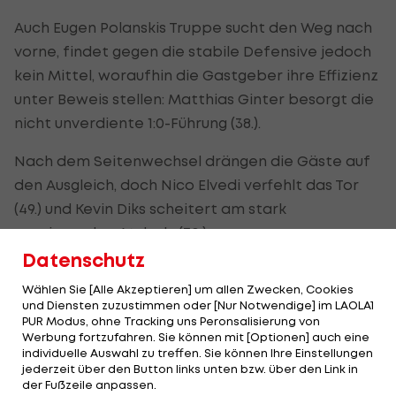
Auch Eugen Polanskis Truppe sucht den Weg nach
vorne, findet gegen die stabile Defensive jedoch
kein Mittel, woraufhin die Gastgeber ihre Effizienz
unter Beweis stellen: Matthias Ginter besorgt die
nicht unverdiente 1:0-Führung (38.).
Nach dem Seitenwechsel drängen die Gäste auf
den Ausgleich, doch Nico Elvedi verfehlt das Tor
(49.) und Kevin Diks scheitert am stark
reagierenden Atubolu (70.).
Datenschutz
Mitten in die Bemühungen der "Fohlenelf" hinein
Wählen Sie [Alle Akzeptieren] um allen Zwecken, Cookies
gelingt Freiburg die Vorentscheidung, als Igor
und Diensten zuzustimmen oder [Nur Notwendige] im LAOLA1
Matanovic eine Gelegenheit eiskalt zum 2:0 nutzt
PUR Modus, ohne Tracking uns Peronsalisierung von
Werbung fortzufahren. Sie können mit [Optionen] auch eine
(74.).
individuelle Auswahl zu treffen. Sie können Ihre Einstellungen
jederzeit über den Button links unten bzw. über den Link in
der Fußzeile anpassen.