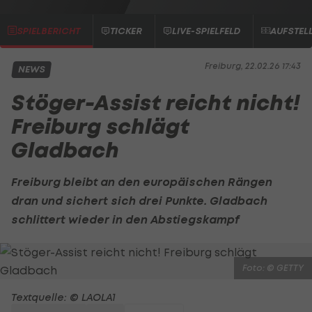
SPIELBERICHT
TICKER
LIVE-SPIELFELD
AUFSTEL
Freiburg, 22.02.26 17:43
NEWS
Stöger-Assist reicht nicht!
Freiburg schlägt
Gladbach
Freiburg bleibt an den europäischen Rängen
dran und sichert sich drei Punkte. Gladbach
schlittert wieder in den Abstiegskampf
Foto: © GETTY
Textquelle: © LAOLA1