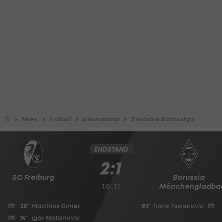
News
Fußball
International
Deutsche Bundesliga
ENDSTAND
2:1
SC Freiburg
Borussia
Mönchengladba
1:0 , 1:1
38'
Matthias Ginter
85'
Haris Tabakovic
74'
Igor Matanovic