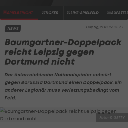
SPIELBERICHT
TICKER
LIVE-SPIELFELD
AUFSTEL
Leipzig, 21.02.26 20:32
NEWS
Baumgartner-Doppelpack
reicht Leipzig gegen
Dortmund nicht
Der österreichische Nationalspieler schnürt
gegen
Borussia Dortmund
einen Doppelpack. Ein
anderer Legionär muss verletzungsbedingt vom
Feld.
Foto: © GETTY