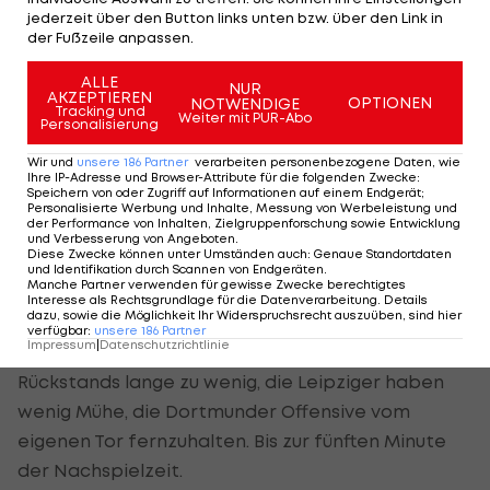
Diomande, diesmal auf Raum, der flach in die
jederzeit über den Button links unten bzw. über den Link in
Mitte passt, wo Baumgartner seinen zehnten
der Fußzeile anpassen.
Treffer in dieser Spielzeit einsackt (39.).
ALLE
NUR
AKZEPTIEREN
OPTIONEN
NOTWENDIGE
Tracking und
Weiter mit PUR-Abo
Personalisierung
Last-Minute-BVB
Wir und
unsere
186
Partner
verarbeiten personenbezogene Daten, wie
Ihre IP-Adresse und Browser-Attribute für die folgenden Zwecke
:
Der BVB kann erst nach Seitenwechsel antworten:
Speichern von oder Zugriff auf Informationen auf einem Endgerät;
Personalisierte Werbung und Inhalte, Messung von Werbeleistung und
Natürlich ist es Ryerson, der eine Ecke in das
der Performance von Inhalten, Zielgruppenforschung sowie Entwicklung
und Verbesserung von Angeboten
.
Zentrum bringt. Leipzigs Romulo bekommt in dem
Diese Zwecke können unter Umständen auch
:
Genaue Standortdaten
und Identifikation durch Scannen von Endgeräten
.
Gedränge den Ball auf den Kopf, Eigentor. 1:2 aus
Manche Partner verwenden für gewisse Zwecke berechtigtes
Interesse als Rechtsgrundlage für die Datenverarbeitung. Details
Sicht der Dortmunder (50.).
dazu, sowie die Möglichkeit Ihr Widerspruchsrecht auszuüben, sind hier
verfügbar
:
unsere
186
Partner
Impressum
|
Datenschutzrichtlinie
Danach kommt von Dortmund aber trotz
Rückstands lange zu wenig, die Leipziger haben
wenig Mühe, die Dortmunder Offensive vom
eigenen Tor fernzuhalten. Bis zur fünften Minute
der Nachspielzeit.