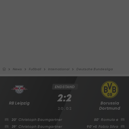
News
Fußball
International
Deutsche Bundesliga
ENDSTAND
2:2
RB Leipzig
Borussia
Dortmund
2:0 , 0:2
20'
Christoph Baumgartner
50'
Romulo
e
39'
Christoph Baumgartner
90' +5
Fabio Silva