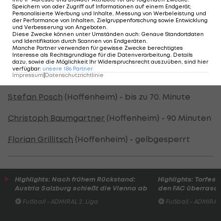
Deutsche Bundesliga - Spielplan/Ergebnisse >>>
Speichern von oder Zugriff auf Informationen auf einem Endgerät;
Personalisierte Werbung und Inhalte, Messung von Werbeleistung und
der Performance von Inhalten, Zielgruppenforschung sowie Entwicklung
Deutsche Bundesliga - Tabelle >>>
und Verbesserung von Angeboten
.
Diese Zwecke können unter Umständen auch
:
Genaue Standortdaten
und Identifikation durch Scannen von Endgeräten
.
Manche Partner verwenden für gewisse Zwecke berechtigtes
ÖFB-Legionäre im Einsatz
Interesse als Rechtsgrundlage für die Datenverarbeitung. Details
dazu, sowie die Möglichkeit Ihr Widerspruchsrecht auszuüben, sind hier
verfügbar
:
unsere
186
Partner
Pavao Pervan (Wolfsburg) - auf der Bank
Impressum
|
Datenschutzrichtlinie
Stefan Posch
(Hoffenheim) - bis zu 70. Minute
Christoph Baumgartner
(Hoffenheim) - 90 Minuten
Florian Grillitsch
(Hoffenheim) - gelbgesperrt
Highlights: Nach frühem Rückstand:
Highlights: Torfesti
Austria Salzburg schießt die Vienna ab
den FAC überrasc
Fußball - ADMIRAL 2. Liga
Fußball - ADMIRAL 