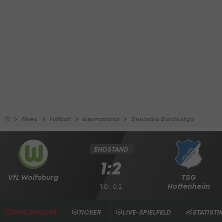
News
Fußball
International
Deutsche Bundesliga
ENDSTAND
1:2
VfL Wolfsburg
TSG
Hoffenheim
1:0 , 0:2
SPIELBERICHT
TICKER
LIVE-SPIELFELD
STATISTI