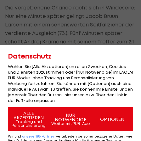
Die vergebenene Chance rächt sich in Windeseile:
Nur eine Minute später gelingt Jacob Bruun
Larsen mit einem sehenswerten Seitfallzieher der
verdiente Ausgleich (73.). Fünf Minuten später
schafft Andrej Kramaric mit seinem Treffer zum 2:1
für die komplette Wende zu Gusten der
Datenschutz
Hoffenheimer (78.).
Wählen Sie [Alle Akzeptieren] um allen Zwecken, Cookies
Wolfsburg wirft in Folge noch einmal alles nach
und Diensten zuzustimmen oder [Nur Notwendige] im LAOLA1
PUR Modus, ohne Tracking uns Peronsalisierung von
vorne. Hoffenheim-Torhüter Baumann kann sich
Werbung fortzufahren. Sie können mit [Optionen] auch eine
bei einem starken Wind-Kopfball auszeichnen
individuelle Auswahl zu treffen. Sie können Ihre Einstellungen
jederzeit über den Button links unten bzw. über den Link in
(82.). Danach können sich die Gastgeber aber
der Fußzeile anpassen.
keine weitere Top-Chance mehr herausspielen.
ALLE
NUR
AKZEPTIEREN
Wolfsburg rutscht damit auf den zwölften Rang
OPTIONEN
NOTWENDIGE
Tracking und
Weiter mit PUR-Abo
Personalisierung
ab. Hoffenheim rückt auf Position vier nach vorne.
Wir und
unsere
186
Partner
verarbeiten personenbezogene Daten, wie
Ihre IP-Adresse und Browser-Attribute für die folgenden Zwecke
: