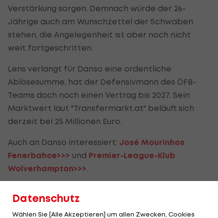
Verstärkung sorgen. Demnach würde der 26-
Jährige auch am Wunschzettel der Schwaben
stehen, die Angelegenheit ist aber noch nicht
weit fortgeschritten.
Lens verlangt für Danso eine ordentliche
Ablösesumme, hat der Defensivmann des ÖFB-
Teams doch noch einen Vertrag bis 2027. Sein
Marktwert laut "Transfermarkt.at" beläuft sich
derzeit bei 25 Millionen Euro.
Auch an Danso interessiert:
José Mourinhos
Fenerbahce>>>
und
Premier-League-Klub
Wolverhampton>>>
.
ÖFB-Kicker ist Top-
Datenschutz
Transferziel von
Wählen Sie [Alle Akzeptieren] um allen Zwecken, Cookies
Premier-League-Klub