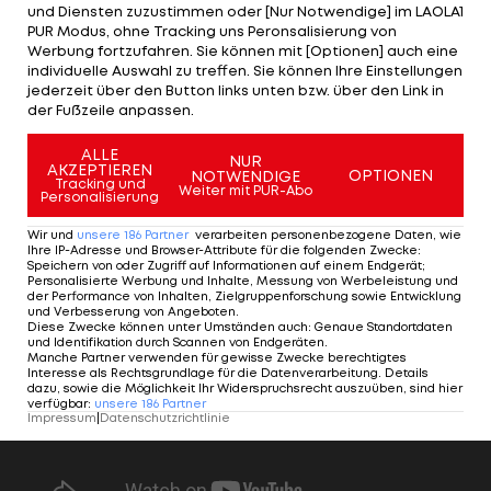
und Diensten zuzustimmen oder [Nur Notwendige] im LAOLA1
PUR Modus, ohne Tracking uns Peronsalisierung von
Premier League
Werbung fortzufahren. Sie können mit [Optionen] auch eine
individuelle Auswahl zu treffen. Sie können Ihre Einstellungen
jederzeit über den Button links unten bzw. über den Link in
Mourinho möchte wohl
der Fußzeile anpassen.
ÖFB-Teamspieler in
ALLE
die Türkei locken
NUR
AKZEPTIEREN
OPTIONEN
NOTWENDIGE
Tracking und
Weiter mit PUR-Abo
Personalisierung
International
Wir und
unsere
186
Partner
verarbeiten personenbezogene Daten, wie
Ihre IP-Adresse und Browser-Attribute für die folgenden Zwecke
:
Speichern von oder Zugriff auf Informationen auf einem Endgerät;
Personalisierte Werbung und Inhalte, Messung von Werbeleistung und
der Performance von Inhalten, Zielgruppenforschung sowie Entwicklung
und Verbesserung von Angeboten
.
Diese Zwecke können unter Umständen auch
:
Genaue Standortdaten
und Identifikation durch Scannen von Endgeräten
.
Manche Partner verwenden für gewisse Zwecke berechtigtes
Interesse als Rechtsgrundlage für die Datenverarbeitung. Details
dazu, sowie die Möglichkeit Ihr Widerspruchsrecht auszuüben, sind hier
verfügbar
:
unsere
186
Partner
Impressum
|
Datenschutzrichtlinie