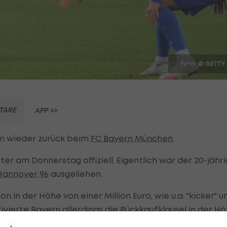
Foto: © GETTY
TARE
APP >>
en wieder zurück beim
FC Bayern München
.
r am Donnerstag offiziell. Eigentlich war der 20-jähr
Hannover 96
ausgeliehen.
n in der Höhe von einer Million Euro, wie u.a. "kicker" u
ivierte Bayern allerdings die Rückkaufklausel in der H
Aseko bis 2028 an den Klub.