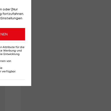
n oder [Nur
 fortzufahren.
 Einstellungen
r
ONEN
ga,
Attribute für die
erte Werbung und
ie Entwicklung
nnen von
ie
r verfügbar
: