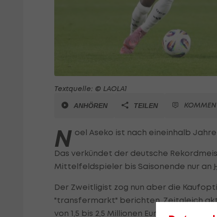
Textquelle: © LAOLA1
KOMMEN
ANHÖREN
TEILEN
N
oel Aseko ist nach eineinhalb Jahr
Das verkündet der deutsche Rekordmeiste
Mittelfeldspieler bis Saisonende nur an
Der Zweitligist zog nun aber die Kaufoptio
"transfermarkt" berichten. Zeitgleich akt
von 1,5 bis 2,5 Millionen Euro und bindet 