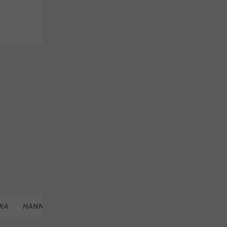
KA
HANNOVER 96
FC BAYERN MÜNCHEN