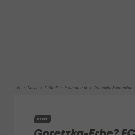
News
Fußball
International
Deutsche Bundesliga
NEWS
Goretzka-Erbe? FC