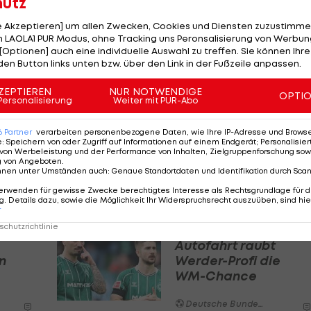
hutz
le Akzeptieren] um allen Zwecken, Cookies und Diensten zuzustimme
 LAOLA1 PUR Modus, ohne Tracking uns Peronsalisierung von Werbung
[Optionen] auch eine individuelle Auswahl zu treffen. Sie können Ihre
den Button links unten bzw. über den Link in der Fußzeile anpassen.
 spielte Aseko zumeist noch in der 3. Liga für Hannove
ZEPTIEREN
NUR NOTWENDIGE
OPTI
Personalisierung
Weiter mit PUR-Abo
e der Sechser aber zum Stammspieler in der 2. Bundesli
nf Vorlagen.
6
Partner
verarbeiten personenbezogene Daten, wie Ihre IP-Adresse und Browser-
e
:
Speichern von oder Zugriff auf Informationen auf einem Endgerät; Personalisi
ands soll in der Sommer-Vorbereitung die Chance
von Werbeleistung und der Performance von Inhalten, Zielgruppenforschung sow
g von Angeboten
.
n. Gelingt das, könnte er als Nachfolger von
Leon
nnen unter Umständen auch
:
Genaue Standortdaten und Identifikation durch Sca
ge verlässt den FCB am Ende der Saison.
erwenden für gewisse Zwecke berechtigtes Interesse als Rechtsgrundlage für d
. Details dazu, sowie die Möglichkeit Ihr Widerspruchsrecht auszuüben, sind hie
r
chutzrichtlinie
Bitter! Illegale
Autofahrt raubt
n
Werder-Profi die
WM-Chance
Deutsche Bundesliga