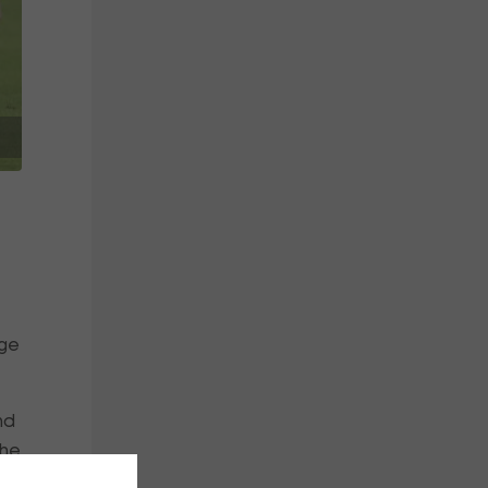
ige
nd
öhe